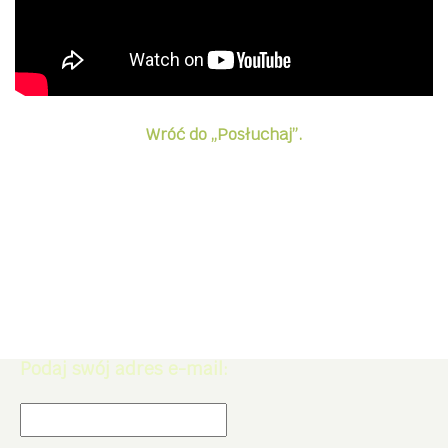
Wróć do „Posłuchaj”.
Zapisz się do Newslettera. Zdobądź
rabat -5% na zakupy w naszym
sklepie.
Podaj swój adres e-mail: