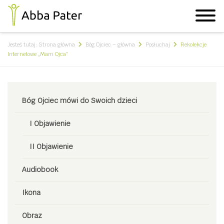
Jesteś tutaj:
Strona główna
Bóg Ojciec – główna
Posłuchaj
Rekolekcje
Internetowe „Mam Ojca”
Bóg Ojciec mówi do Swoich dzieci
I Objawienie
II Objawienie
Audiobook
Ikona
Obraz