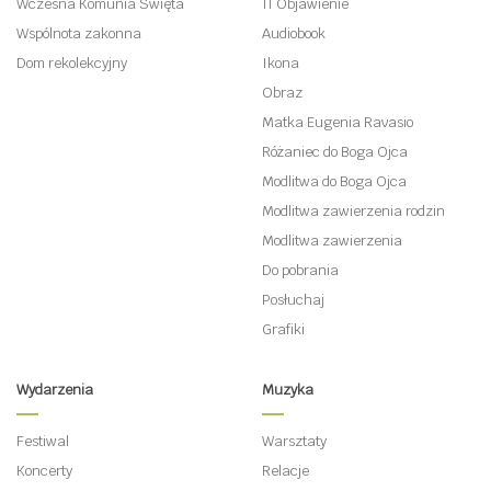
Wczesna Komunia Święta
II Objawienie
Wspólnota zakonna
Audiobook
Dom rekolekcyjny
Ikona
Obraz
Matka Eugenia Ravasio
Różaniec do Boga Ojca
Modlitwa do Boga Ojca
Modlitwa zawierzenia rodzin
Modlitwa zawierzenia
Do pobrania
Posłuchaj
Grafiki
Wydarzenia
Muzyka
Festiwal
Warsztaty
Koncerty
Relacje