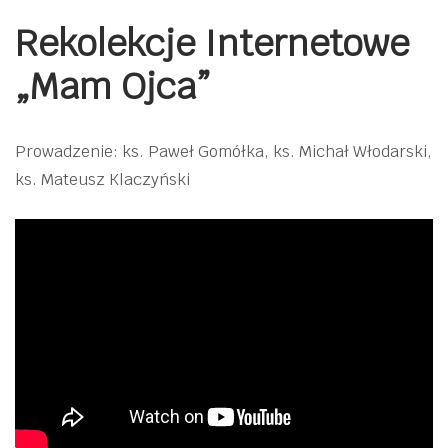
Rekolekcje Internetowe
„Mam Ojca”
Prowadzenie: ks. Paweł Gomółka, ks. Michał Włodarski,
ks. Mateusz Klaczyński