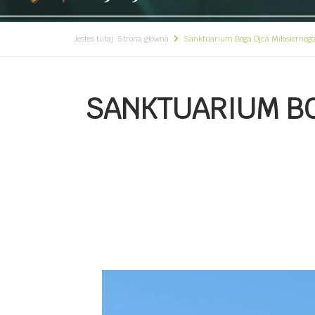
Jesteś tutaj:
Strona główna
Sanktuarium Boga Ojca Miłosiernego
SANKTUARIUM BO