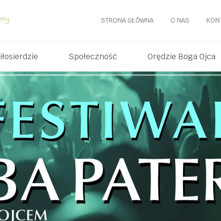
STRONA GŁÓWNA
O NAS
KON
iłosierdzie
Społeczność
Orędzie Boga Ojca