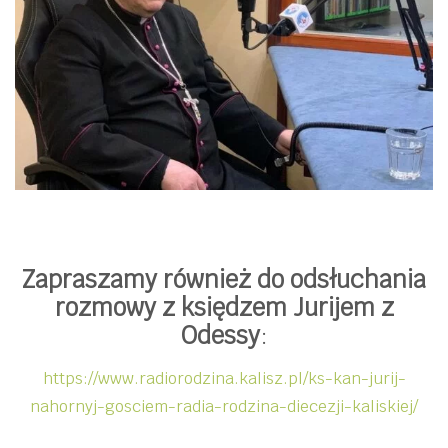
Zapraszamy również do odsłuchania
rozmowy z księdzem Jurijem
z
Odessy
:
https://www.radiorodzina.kalisz.pl/ks-kan-jurij-
nahornyj-gosciem-radia-rodzina-diecezji-kaliskiej/