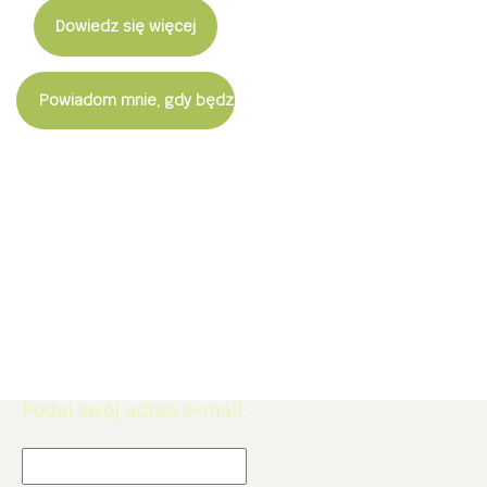
Dowiedz się więcej
Powiadom mnie, gdy będzie dostępny
Zapisz się do Newslettera. Zdobądź
rabat -5% na zakupy w naszym
sklepie.
Podaj swój adres e-mail: