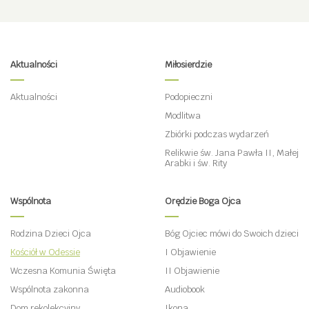
Aktualności
Miłosierdzie
Aktualności
Podopieczni
Modlitwa
Zbiórki podczas wydarzeń
Relikwie św. Jana Pawła II, Małej
Arabki i św. Rity
Wspólnota
Orędzie Boga Ojca
Rodzina Dzieci Ojca
Bóg Ojciec mówi do Swoich dzieci
Kościół w Odessie
I Objawienie
Wczesna Komunia Święta
II Objawienie
Wspólnota zakonna
Audiobook
Dom rekolekcyjny
Ikona