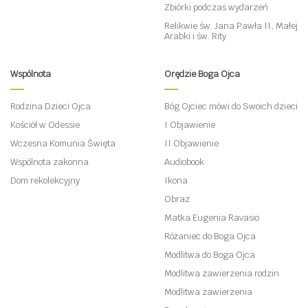
Zbiórki podczas wydarzeń
Relikwie św. Jana Pawła II, Małej
Arabki i św. Rity
Wspólnota
Orędzie Boga Ojca
Rodzina Dzieci Ojca
Bóg Ojciec mówi do Swoich dzieci
Kościół w Odessie
I Objawienie
Wczesna Komunia Święta
II Objawienie
Wspólnota zakonna
Audiobook
Dom rekolekcyjny
Ikona
Obraz
Matka Eugenia Ravasio
Różaniec do Boga Ojca
Modlitwa do Boga Ojca
Modlitwa zawierzenia rodzin
Modlitwa zawierzenia