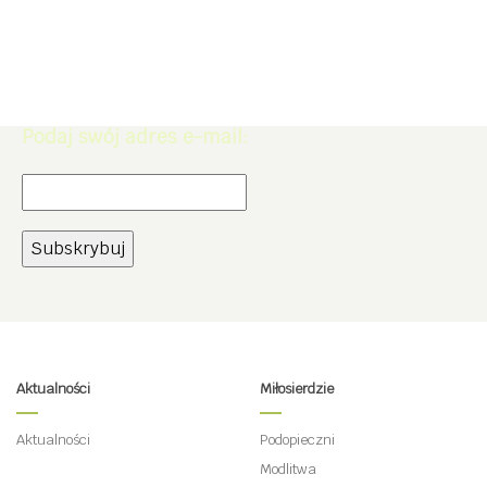
Zapisz się do Newslettera. Zdobądź
rabat -5% na zakupy w naszym
sklepie.
Podaj swój adres e-mail:
Aktualności
Miłosierdzie
Aktualności
Podopieczni
Modlitwa