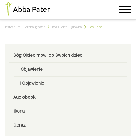
Jesteś tutaj:
Strona główna
Bóg Ojciec – główna
Posłuchaj
Bóg Ojciec mówi do Swoich dzieci
I Objawienie
II Objawienie
Audiobook
Ikona
Obraz