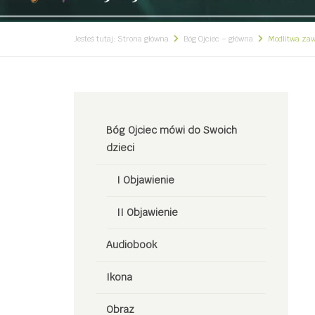
Jesteś tutaj:
Strona główna
Bóg Ojciec – główna
Modlitwa zaw
Bóg Ojciec mówi do Swoich
dzieci
I Objawienie
II Objawienie
Audiobook
Ikona
Obraz