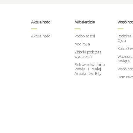
Aktualności
Miłosierdzie
Wspólno
Aktualności
Podopieczni
Rodzina 
Ojca
Modlitwa
Kościół 
Zbiórki podczas
wydarzeń
Wczesna
Święta
Relikwie św. Jana
Pawła II, Małej
Wspólno
Arabki i św. Rity
Dom reko