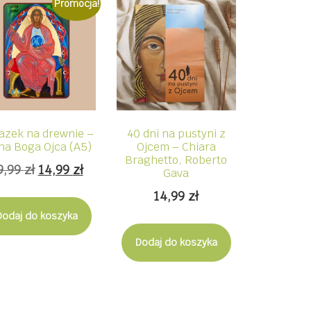
Promocja!
azek na drewnie –
40 dni na pustyni z
na Boga Ojca (A5)
Ojcem – Chiara
Braghetto, Roberto
Pierwotna
Aktualna
9,99
zł
14,99
zł
Gava
cena
cena
14,99
zł
wynosiła:
wynosi:
Dodaj do koszyka
19,99 zł.
14,99 zł.
Dodaj do koszyka