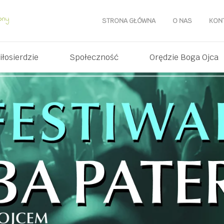
STRONA GŁÓWNA
O NAS
KON
iłosierdzie
Społeczność
Orędzie Boga Ojca