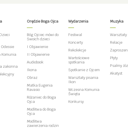
ta
Orędzie Boga Ojca
Wydarzenia
Muzyka
Dzieci
Bóg Ojciec mówi do
Festiwal
Warsztaty
Swoich dzieci
Koncerty
Relacje
w Odessie
I Objawienie
Rekolekcje
Zaproszen
 Komunia
II Objawienie
Wartościowe
Płyty
Audiobook
spotkania
Psalmy Józ
ta zakonna
Ikona
Spotkanie z Ojcem
Akatyst
lekcyjny
Obraz
Warsztaty pisania
Ikon
Matka Eugenia
Ravasio
Wczesna Komunia
Święta
Różaniec do Boga
Ojca
Konkursy
Modlitwa do Boga
Ojca
Modlitwa
zawierzenia rodzin