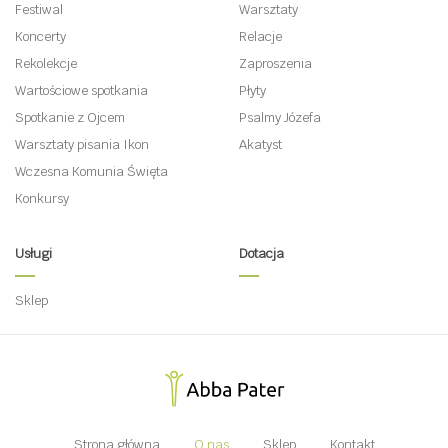
Festiwal
Warsztaty
Koncerty
Relacje
Rekolekcje
Zaproszenia
Wartościowe spotkania
Płyty
Spotkanie z Ojcem
Psalmy Józefa
Warsztaty pisania Ikon
Akatyst
Wczesna Komunia Święta
Konkursy
Usługi
Dotacja
Sklep
Strona główna
O nas
Sklep
Kontakt