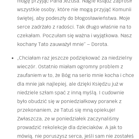
mogę przyjąć Pana Jezusa. Nagle ksiądz zaprosił
wszystkie osoby, które nie mogą przyjąć Komunii
świętej, aby podeszły do błogosławieństwa. Moje
serce zadrżało z radości. Tak długo właśnie na to
czekałam. Poczułam się ważna i wyjątkowa. Nasz
kochany Tato zauważył mnie” – Dorota.
„Chciałam raz jeszcze podziękować za niedzielny
wieczór. Ostatnio miałam ogromny problem z
zaufaniem w to, że Bóg na serio mnie kocha i chce
dla mnie jak najlepiej, ale dzięki Księdzu już w
niedziele szłam spać z inną myślą. I cudownie
było obudzić się w poniedziałkowy poranek z
przekonaniem, ze Tatuś się mną opiekuje!
Zwłaszcza, ze w poniedziałek zaczynaliśmy
prowadzić rekolekcje dla dzieciaków. A jak to
mówią, nie poruszysz serca, jeśli sam nie zostałeś