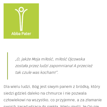
„O, jakże Moja miłość, miłość Ojcowska
została przez ludzi zapomniana! A przecież
tak czule was kocham!”.
Dla wielu ludzi, Bóg jest siwym panem z bródką, który
siedzi gdzieś daleko na chmurce i nie pozwala
człowiekowi na wszystko, co przyjemne, a za złamanie
swoich zasad wtrąca do piekła. Wielu myśli, że On nie