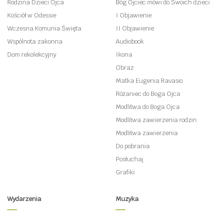
Rodzina Dzieci Ojca
Bóg Ojciec mówi do Swoich dzieci
Kościół w Odessie
I Objawienie
Wczesna Komunia Święta
II Objawienie
Wspólnota zakonna
Audiobook
Dom rekolekcyjny
Ikona
Obraz
Matka Eugenia Ravasio
Różaniec do Boga Ojca
Modlitwa do Boga Ojca
Modlitwa zawierzenia rodzin
Modlitwa zawierzenia
Do pobrania
Posłuchaj
Grafiki
Wydarzenia
Muzyka