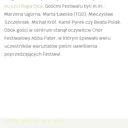
ku czci Boga Ojca
. Gośćmi Festiwalu byli m.in.:
Marzena Ugorna, Marta Ławska (TGD), Mieczysław
Szcześniak, Michał Król, Kamil Pyrek czy Beata Polak.
Obok gości w centrum stanął oczywiście Chór
Festiwalowy Abba Pater, w którym śpiewało wielu
uczestników warsztatów pieśni uwielbienia
poprzedzających Festiwal.
Zapisz się do Newslettera. Zdobądź
rabat -5% na zakupy w naszym
sklepie.
Podaj swój adres e-mail: