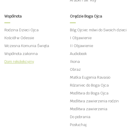
Arabki i św. Rity
Wspólnota
Orędzie Boga Ojca
Rodzina Dzieci Ojca
Bóg Ojciec mówi do Swoich dzieci
Kościół w Odessie
I Objawienie
Wczesna Komunia Święta
II Objawienie
Wspólnota zakonna
Audiobook
Dom rekolekcyjny
Ikona
Obraz
Matka Eugenia Ravasio
Różaniec do Boga Ojca
Modlitwa do Boga Ojca
Modlitwa zawierzenia rodzin
Modlitwa zawierzenia
Do pobrania
Posłuchaj