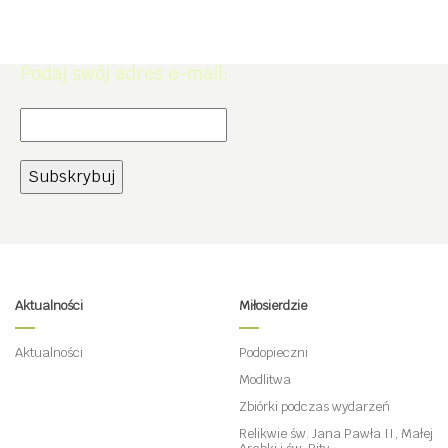
rabat -5% na zakupy w naszym
sklepie.
Podaj swój adres e-mail:
Aktualności
Miłosierdzie
Aktualności
Podopieczni
Modlitwa
Zbiórki podczas wydarzeń
Relikwie św. Jana Pawła II, Małej