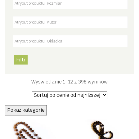
Filtr
Posortowane
Wyświetlanie 1–12 z 398 wyników
według
ceny:
od
Pokaż kategorie
niskiej
do
wysokiej