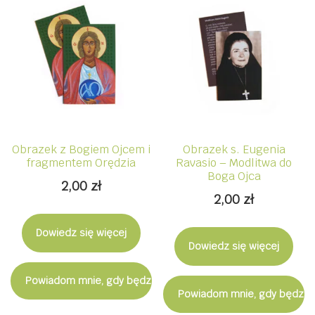
Obrazek z Bogiem Ojcem i
Obrazek s. Eugenia
fragmentem Orędzia
Ravasio – Modlitwa do
Boga Ojca
2,00
zł
2,00
zł
Dowiedz się więcej
Dowiedz się więcej
Powiadom mnie, gdy będzie dostępny
Powiadom mnie, gdy będzie