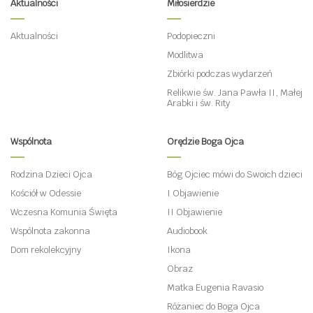
Aktualności
Miłosierdzie
Aktualności
Podopieczni
Modlitwa
Zbiórki podczas wydarzeń
Relikwie św. Jana Pawła II, Małej
Arabki i św. Rity
Wspólnota
Orędzie Boga Ojca
Rodzina Dzieci Ojca
Bóg Ojciec mówi do Swoich dzieci
Kościół w Odessie
I Objawienie
Wczesna Komunia Święta
II Objawienie
Wspólnota zakonna
Audiobook
Dom rekolekcyjny
Ikona
Obraz
Matka Eugenia Ravasio
Różaniec do Boga Ojca