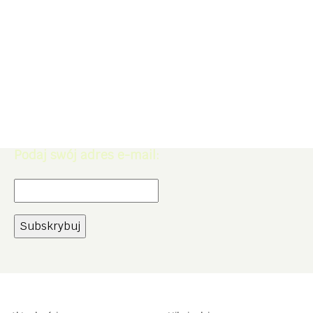
Zapisz się do Newslettera. Zdobądź
rabat -5% na zakupy w naszym
sklepie.
Podaj swój adres e-mail: