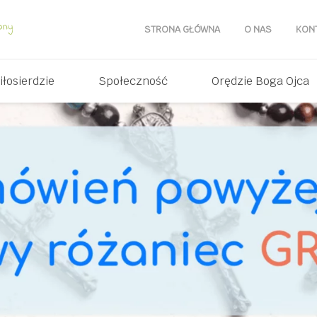
STRONA GŁÓWNA
O NAS
KON
iłosierdzie
Społeczność
Orędzie Boga Ojca