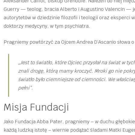
Aleksander Caillot, biskup Grenoble. Należeli do niej mię
Guerry — teolog, bracia Alberto i Augustino Valencin — j
autorytetów w dziedzinie filozofii i teologii oraz ekspe
doktorzy medycyny, w tym psychiatra.
Pragniemy powtórzyć za Ojcem Andrea D’Ascanio słowa o 
„Jest to światło, które Ojciec przysłał na świat w 
znali drogę, którą mamy kroczyć. Mroki go nie pokry
światło było ciemniejsze od ciemności. We właściw
pełni”.
Misja Fundacji
Jako Fundacja Abba Pater, pragniemy – w duchu głębokie
każdą ludzką istotę – wiernie podążać śladami Matki Euge