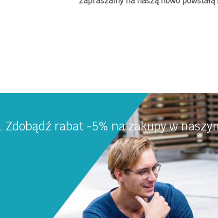
Zapraszamy na naszą nowo powstałą 
a. Zdobądź rabat -5% na zakupy w naszym