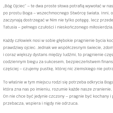
„Bóg Ojciec” – te dwa proste słowa potrafią wywołać w na
po prostu Boga – wszechmocnego Stwórcę świata. Inni, otwi
zaczynają dostrzegać w Nim nie tylko potęgę, lecz przede
Tatusia – pełnego czułości i nieskończonego miłosierdzia
Każdy człowiek nosi w sobie głębokie pragnienie bycia k
prawdziwy ojciec. Jednak we współczesnym świecie, zd
i coraz większy dystans między ludźmi, to pragnienie czę
codziennym biegu za sukcesem, bezpieczeństwem finans
częściej – czujemy pustkę, której nic ziemskiego nie potra
To właśnie w tym miejscu rodzi się potrzeba odkrycia Boga 
która zna nas po imieniu, rozumie każde nasze zranienie, 
On nie chce być jedynie czczony – pragnie być kochany i p
przebacza, wspiera i nigdy nie odrzuca.