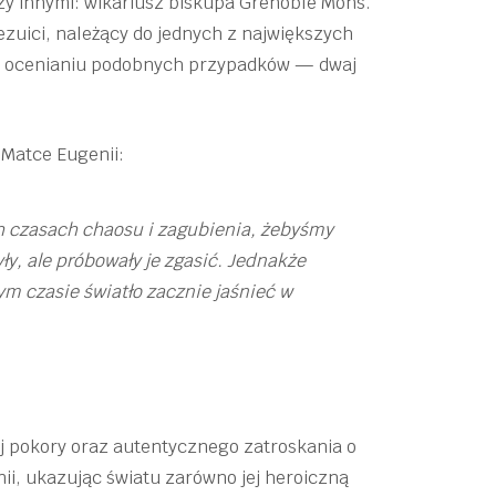
dzy innymi: wikariusz biskupa Grenoble Mons.
ezuici, należący do jednych z największych
rci w ocenianiu podobnych przypadków — dwaj
Matce Eugenii:
tych czasach chaosu i zagubienia, żebyśmy
ły, ale próbowały je zgasić. Jednakże
ym czasie światło zacznie jaśnieć w
j pokory oraz autentycznego zatroskania o
nii, ukazując światu zarówno jej heroiczną