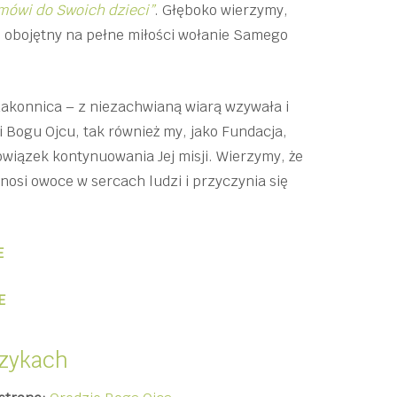
 mówi do Swoich dzieci”
. Głęboko wierzymy,
ie obojętny na pełne miłości wołanie Samego
zakonnica – z niezachwianą wiarą wzywała i
 Bogu Ojcu, tak również my, jako Fundacja,
iązek kontynuowania Jej misji. Wierzymy, że
ynosi owoce w sercach ludzi i przyczynia się
E
E
ęzykach