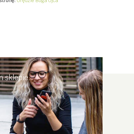
stronę:
Orędzie Boga Ojca
 sklepie.