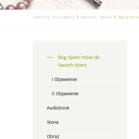
Jesteś tutaj:
Strona główna
Bóg Ojciec – główna
Bóg Ojciec m
Bóg Ojciec mówi do
Swoich dzieci
I Objawienie
II Objawienie
Audiobook
Ikona
Obraz