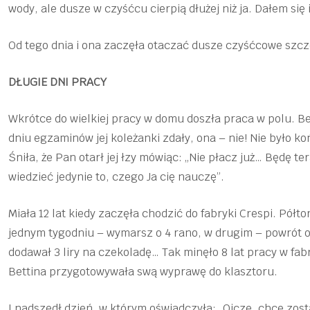
wody, ale dusze w czyśćcu cierpią dłużej niż ja. Dałem się 
Od tego dnia i ona zaczęła otaczać dusze czyśćcowe szcz
DŁUGIE DNI PRACY
Wkrótce do wielkiej pracy w domu doszła praca w polu. Be
dniu egzaminów jej koleżanki zdały, ona – nie! Nie było 
Śniła, że Pan otarł jej łzy mówiąc: „Nie płacz już… Będę t
wiedzieć jedynie to, czego Ja cię nauczę”.
Miała 12 lat kiedy zaczęła chodzić do fabryki Crespi. Półt
jednym tygodniu – wymarsz o 4 rano, w drugim – powrót o
dodawał 3 liry na czekoladę… Tak minęło 8 lat pracy w fa
Bettina przygotowywała swą wyprawę do klasztoru.
I nadszedł dzień, w którym oświadczyła: „Ojcze, chcę zost