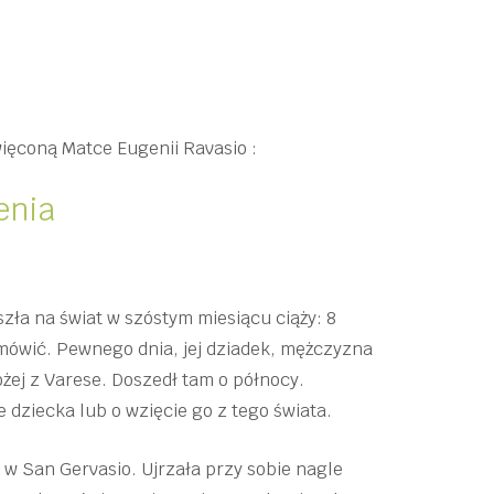
ęconą Matce Eugenii Ravasio :
enia
zła na świat w szóstym miesiącu ciąży: 8
a mówić. Pewnego dnia, jej dziadek, mężczyzna
ożej z Varese. Doszedł tam o północy.
e dziecka lub o wzięcie go z tego świata.
 w San Gervasio. Ujrzała przy sobie nagle