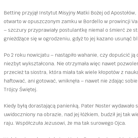
Bettinę przyjął Instytut Misyjny Matki Bożej od Apostołów,
otwarto w opuszczonym zamku w Bordello w prowincji Var
– szczury przyprawiały postulantkę niemal o śmierć ze str
gnieżdżące się w ogrodzeniu, gdyż to jej kazano usunąć bl
Po 2 roku nowicjatu – nastąpiło wahanie, czy dopuścić ją 
niezbyt wykształcona. Nie otrzymała więc nawet pozwole
przecież ta siostra, która miała tak wiele kłopotów z nauką
haftować, ani gotować, wniknęła – nawet nie zdając sobie
Trójcy Świętej.
Kiedy byłą dorastającą panienką, Pater Noster wydawało się
uwidoczniony na obrazie, nad jej łóżkiem, budził jej tak wie
raju. Współczuła Jezusowi, że ma tak surowego Ojca.