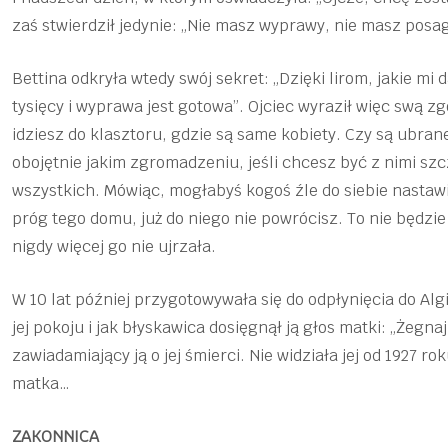
zaś stwierdził jedynie: „Nie masz wyprawy, nie masz posa
Bettina odkryła wtedy swój sekret: „Dzięki lirom, jakie m
tysięcy i wyprawa jest gotowa”. Ojciec wyraził więc swą zg
idziesz do klasztoru, gdzie są same kobiety. Czy są ubrane
obojętnie jakim zgromadzeniu, jeśli chcesz być z nimi szc
wszystkich. Mówiąc, mogłabyś kogoś źle do siebie nastawić
próg tego domu, już do niego nie powrócisz. To nie będzie 
nigdy więcej go nie ujrzała.
W 10 lat później przygotowywała się do odpłynięcia do Algie
jej pokoju i jak błyskawica dosięgnął ją głos matki: „Żegna
zawiadamiający ją o jej śmierci. Nie widziała jej od 1927 ro
matka…
ZAKONNICA