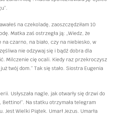
gu”.
i dawałeś na czekoladę, zaoszczędziłam 10
odę. Matka zaś ostrzegła ją: „Wiedz, że
 na czarno, na biało, czy na niebiesko, w
zęśliwa nie odzywaj się i bądź dobra dla
. Milczenie cię ocali. Kiedy raz przekroczysz
już twój dom.” Tak się stało. Siostra Eugenia
rii. Usłyszała nagle, jak otwarły się drzwi do
j, Bettino!”. Na statku otrzymała telegram
ku. Jest Wielki Piątek. Umarł Jezus. Umarła