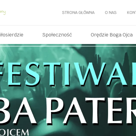
STRONA GŁÓWNA
O NAS
KON
iłosierdzie
Społeczność
Orędzie Boga Ojca