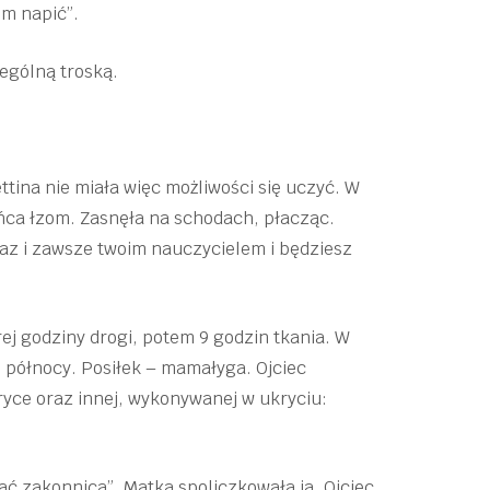
im napić”.
ególną troską.
ttina nie miała więc możliwości się uczyć. W
końca łzom. Zasnęła na schodach, płacząc.
eraz i zawsze twoim nauczycielem i będziesz
orej godziny drogi, potem 9 godzin tkania. W
 północy. Posiłek – mamałyga. Ojciec
bryce oraz innej, wykonywanej w ukryciu:
ać zakonnicą”. Matka spoliczkowała ją. Ojciec