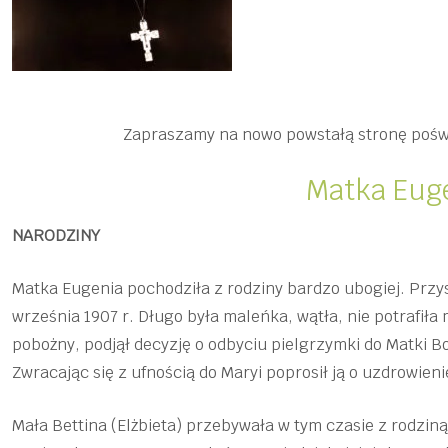
Zapraszamy na nowo powstałą stronę poświ
Matka Eug
NARODZINY
Matka Eugenia pochodziła z rodziny bardzo ubogiej. Przys
września 1907 r. Długo była maleńka, wątła, nie potrafił
pobożny, podjął decyzję o odbyciu pielgrzymki do Matki B
Zwracając się z ufnością do Maryi poprosił ją o uzdrowieni
Mała Bettina (Elżbieta) przebywała w tym czasie z rodziną