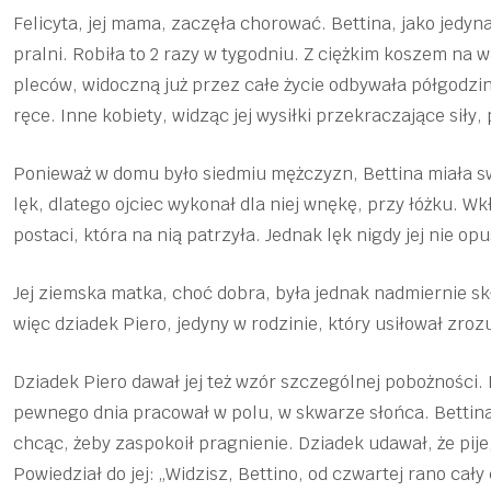
Felicyta, jej mama, zaczęła chorować. Bettina, jako jedy
pralni. Robiła to 2 razy w tygodniu. Z ciężkim koszem na
pleców, widoczną już przez całe życie odbywała półgodzi
ręce. Inne kobiety, widząc jej wysiłki przekraczające siły
Ponieważ w domu było siedmiu mężczyzn, Bettina miała sw
lęk, dlatego ojciec wykonał dla niej wnękę, przy łóżku. Wkł
postaci, która na nią patrzyła. Jednak lęk nigdy jej nie opu
Jej ziemska matka, choć dobra, była jednak nadmiernie sk
więc dziadek Piero, jedyny w rodzinie, który usiłował zro
Dziadek Piero dawał jej też wzór szczególnej pobożności.
pewnego dnia pracował w polu, w skwarze słońca. Bettina
chcąc, żeby zaspokoił pragnienie. Dziadek udawał, że pije
Powiedział do jej: „Widzisz, Bettino, od czwartej rano cały