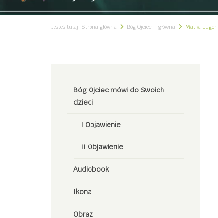
Jesteś tutaj:
Strona główna
Bóg Ojciec – główna
Matka Eugeni
Bóg Ojciec mówi do Swoich
dzieci
I Objawienie
II Objawienie
Audiobook
Ikona
Obraz