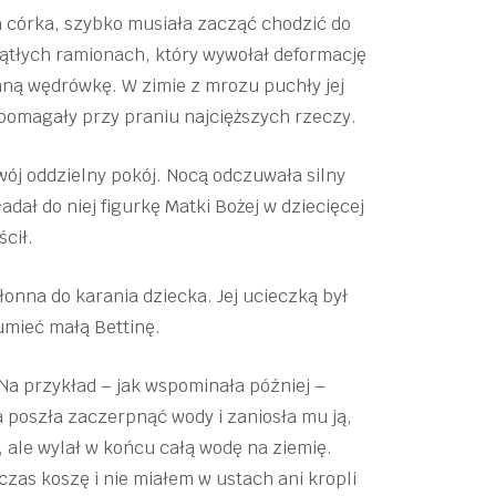
na córka, szybko musiała zacząć chodzić do
 wątłych ramionach, który wywołał deformację
nną wędrówkę. W zimie z mrozu puchły jej
, pomagały przy praniu najcięższych rzeczy.
ój oddzielny pokój. Nocą odczuwała silny
adał do niej figurkę Matki Bożej w dziecięcej
ścił.
łonna do karania dziecka. Jej ucieczką był
zumieć małą Bettinę.
 Na przykład – jak wspominała później –
 poszła zaczerpnąć wody i zaniosła mu ją,
, ale wylał w końcu całą wodę na ziemię.
 czas koszę i nie miałem w ustach ani kropli