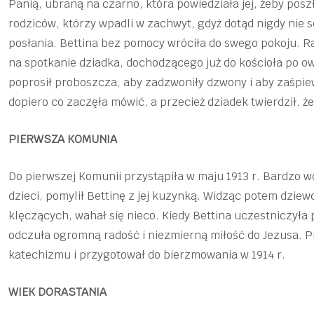
Panią, ubraną na czarno, która powiedziała jej, żeby pos
rodziców, którzy wpadli w zachwyt, gdyż dotąd nigdy nie
posłania. Bettina bez pomocy wróciła do swego pokoju. Ra
na spotkanie dziadka, dochodzącego już do kościoła po ow
poprosił proboszcza, aby zadzwoniły dzwony i aby zaśpiewa
dopiero co zaczęła mówić, a przecież dziadek twierdził, że 
PIERWSZA KOMUNIA
Do pierwszej Komunii przystąpiła w maju 1913 r. Bardzo 
dzieci, pomylił Bettinę z jej kuzynką. Widząc potem dziew
klęczących, wahał się nieco. Kiedy Bettina uczestniczyła 
odczuła ogromną radość i niezmierną miłość do Jezusa. P
katechizmu i przygotował do bierzmowania w 1914 r.
WIEK DORASTANIA