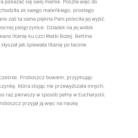
zła pokazać się swej mamie. Poszła więc do
 schodziła ze swego maleńkiego, prostego
no zaś ta sama piękna Pani poleciła jej wyjść
ocnej pielgrzymce. Dziadek na jej widok
no litanię ku czci Matki Bożej. Bettina
słyszał jak śpiewała litanię po łacinie.
wcześnie. Proboszcz bowiem, przyjmując
czynkę, która stojąc nie przewyższała innych,
po raz pierwszy w sposób pełny w Eucharystii,
roboszcz przyjął ją więc na naukę