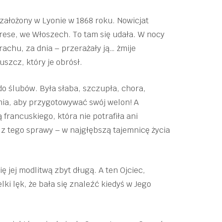
 założony w Lyonie w 1868 roku. Nowicjat
ese, we Włoszech. To tam się udała. W nocy
achu, za dnia – przerażały ją… żmije
uszcz, który je obrósł.
do ślubów. Była słaba, szczupła, chora,
nia, aby przygotowywać swój welon! A
 francuskiego, która nie potrafiła ani
 z tego sprawy – w najgłębszą tajemnicę życia
 jej modlitwą zbyt długą. A ten Ojciec,
lki lęk, że bała się znaleźć kiedyś w Jego