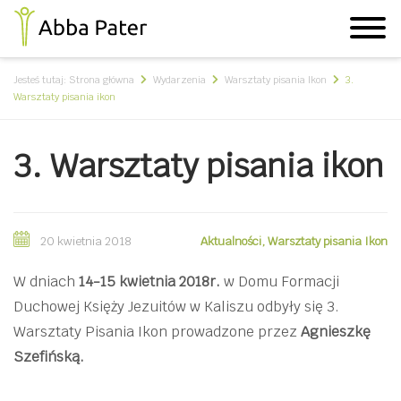
Jesteś tutaj:
Strona główna
Wydarzenia
Warsztaty pisania Ikon
3.
Warsztaty pisania ikon
3. Warsztaty pisania ikon
20 kwietnia 2018
Aktualności
,
Warsztaty pisania Ikon
W dniach
14-15 kwietnia 2018r.
w Domu Formacji
Duchowej Księży Jezuitów w Kaliszu odbyły się 3.
Warsztaty Pisania Ikon prowadzone przez
Agnieszkę
Szefińską.