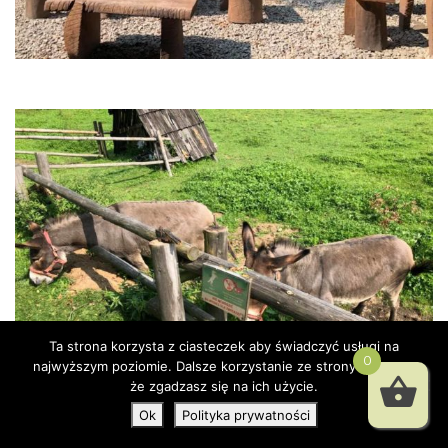
Ta strona korzysta z ciasteczek aby świadczyć usługi na
0
najwyższym poziomie. Dalsze korzystanie ze strony oznacza,
że zgadzasz się na ich użycie.
Ok
Polityka prywatności