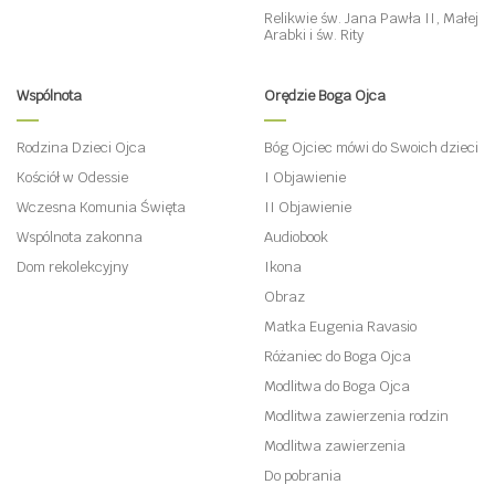
Relikwie św. Jana Pawła II, Małej
Arabki i św. Rity
Wspólnota
Orędzie Boga Ojca
Rodzina Dzieci Ojca
Bóg Ojciec mówi do Swoich dzieci
Kościół w Odessie
I Objawienie
Wczesna Komunia Święta
II Objawienie
Wspólnota zakonna
Audiobook
Dom rekolekcyjny
Ikona
Obraz
Matka Eugenia Ravasio
Różaniec do Boga Ojca
Modlitwa do Boga Ojca
Modlitwa zawierzenia rodzin
Modlitwa zawierzenia
Do pobrania