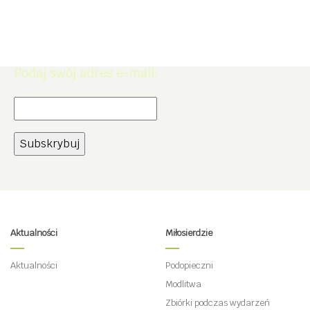
Zapisz się do Newslettera. Zdobądź
rabat -5% na zakupy w naszym
sklepie.
Podaj swój adres e-mail:
Aktualności
Miłosierdzie
Aktualności
Podopieczni
Modlitwa
Zbiórki podczas wydarzeń