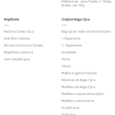
Relikwie św. Jana Pawła II, Małej
Arabki i św. Rity
Wspólnota
Orędzie Boga Ojca
Rodzina Dzieci Ojca
Bóg Ojciec mówi do Swoich dzieci
Kościół w Odessie
I Objawienie
Wczesna Komunia Święta
II Objawienie
Wspólnota zakonna
Audiobook
Dom rekolekcyjny
Ikona
Obraz
Matka Eugenia Ravasio
Różaniec do Boga Ojca
Modlitwa do Boga Ojca
Modlitwa zawierzenia rodzin
Modlitwa zawierzenia
Do pobrania
Posłuchaj