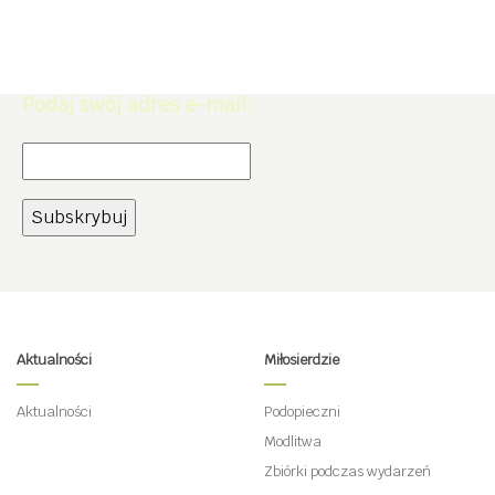
Zapisz się do Newslettera. Zdobądź
rabat -5% na zakupy w naszym
sklepie.
Podaj swój adres e-mail:
Aktualności
Miłosierdzie
Aktualności
Podopieczni
Modlitwa
Zbiórki podczas wydarzeń