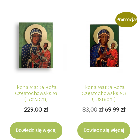
Promocja!
Ikona Matka Boża
Ikona Matka Boża
Częstochowska M
Częstochowska XS
(17x23cm)
(13x18cm)
Pierwotna
Aktua
229,00
zł
83,00
zł
69,99
zł
cena
cena
wynosiła:
wynos
Dowiedz się więcej
Dowiedz się więcej
83,00 zł.
69,99 