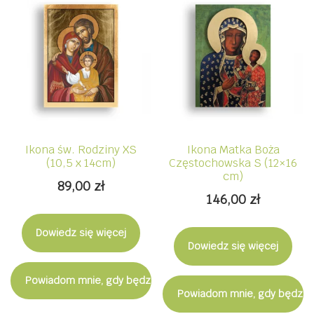
Ikona św. Rodziny XS
Ikona Matka Boża
(10,5 x 14cm)
Częstochowska S (12×16
cm)
89,00
zł
146,00
zł
Dowiedz się więcej
Dowiedz się więcej
Powiadom mnie, gdy będzie dostępny
Powiadom mnie, gdy będzie