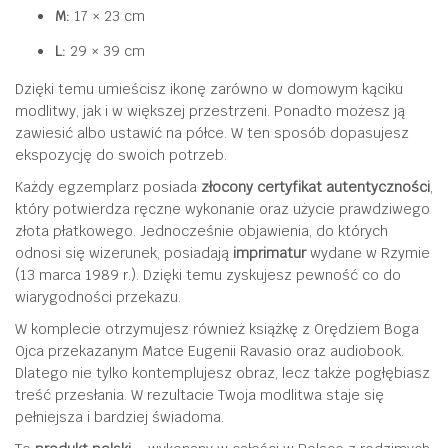
M:
17 × 23 cm
L:
29 × 39 cm
Dzięki temu umieścisz ikonę zarówno w domowym kąciku
modlitwy, jak i w większej przestrzeni. Ponadto możesz ją
zawiesić albo ustawić na półce. W ten sposób dopasujesz
ekspozycję do swoich potrzeb.
Każdy egzemplarz posiada
złocony certyfikat autentyczności
,
który potwierdza ręczne wykonanie oraz użycie prawdziwego
złota płatkowego. Jednocześnie objawienia, do których
odnosi się wizerunek, posiadają
imprimatur
wydane w Rzymie
(13 marca 1989 r.). Dzięki temu zyskujesz pewność co do
wiarygodności przekazu.
W komplecie otrzymujesz również książkę z Orędziem Boga
Ojca przekazanym Matce Eugenii Ravasio oraz audiobook.
Dlatego nie tylko kontemplujesz obraz, lecz także pogłębiasz
treść przesłania. W rezultacie Twoja modlitwa staje się
pełniejsza i bardziej świadoma.