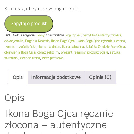
wizerunkiem
Kup teraz, otrzymasz w ciągu 1-7 dni.
Boga
Ojca
Zapytaj o produkt
rozmiar
SKU:
5411
Kategoria:
Ikony
Znaczników:
Bóg Ojciec
,
certyfikat autentyczności
,
XS
dewocjonalia
,
Eugenia Ravasio
,
Ikona Boga Ojca
,
ikona Boga Ojca ręcznie złocona
,
ikona chrześcijańska
,
ikona na desce
,
ikona sakralna
,
książka Orędzie Boga Ojca
,
(10,5
objawienia Boga Ojca
,
obraz religijny
,
prezent religijny
,
produkt polski
,
sztuka
cm
sakralna
,
złocona ikona
,
złoto płatkowe
x
14
Opis
Informacje dodatkowe
Opinie (0)
cm)
+
Opis
Bóg
Ojciec
Ikona Boga Ojca ręcznie
Mówi
złocona – autentyczne
do
Swoich