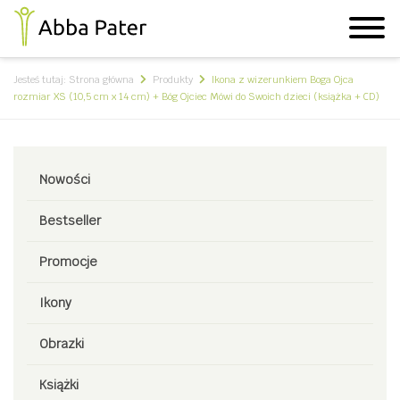
Jesteś tutaj:
Strona główna
Produkty
Ikona z wizerunkiem Boga Ojca
rozmiar XS (10,5 cm x 14 cm) + Bóg Ojciec Mówi do Swoich dzieci (książka + CD)
Nowości
Bestseller
Promocje
Ikony
Obrazki
Książki