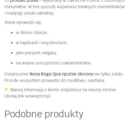
To
produkt polski
– wykonany w całości w Polsce z rodzimych
materiałów. W ten sposób wspierasz lokalnych rzemieślników
i tradycję sztuki sakralnej.
Ikona sprawdzi się:
w domu i biurze,
w kaplicach i wspólnotach,
jako prezent religijny,
na ważne uroczystości sakramentalne.
Ostatecznie
ikona Boga Ojca ręcznie złocona
nie tylko zdobi.
Przede wszystkim prowadzi do modlitwy i zaufania.
Więcej informacji o ikonie znajdziesz na naszej stronie
(dodaj link wewnętrzny).
Podobne produkty