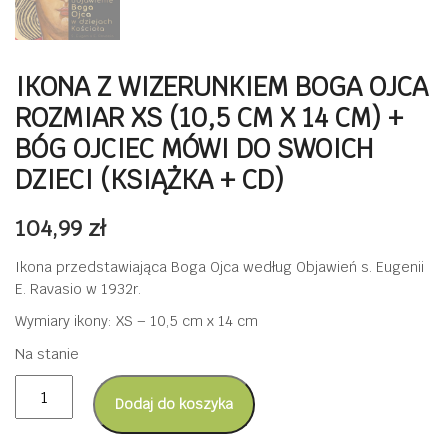
IKONA Z WIZERUNKIEM BOGA OJCA
ROZMIAR XS (10,5 CM X 14 CM) +
BÓG OJCIEC MÓWI DO SWOICH
DZIECI (KSIĄŻKA + CD)
104,99
zł
Ikona przedstawiająca Boga Ojca według Objawień s. Eugenii
E. Ravasio w 1932r.
Wymiary ikony:
XS – 10,5 cm x 14 cm
Na stanie
ilość
Dodaj do koszyka
Ikona
z