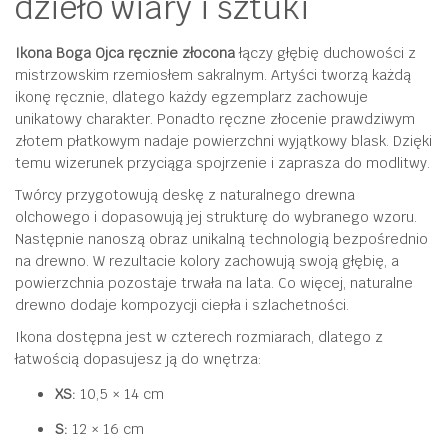
dzieło wiary i sztuki
dzieci
(książka
Ikona Boga Ojca ręcznie złocona
łączy głębię duchowości z
mistrzowskim rzemiosłem sakralnym. Artyści tworzą każdą
+
ikonę ręcznie, dlatego każdy egzemplarz zachowuje
CD)
unikatowy charakter. Ponadto ręczne złocenie prawdziwym
złotem płatkowym nadaje powierzchni wyjątkowy blask. Dzięki
temu wizerunek przyciąga spojrzenie i zaprasza do modlitwy.
Twórcy przygotowują deskę z naturalnego drewna
olchowego i dopasowują jej strukturę do wybranego wzoru.
Następnie nanoszą obraz unikalną technologią bezpośrednio
na drewno. W rezultacie kolory zachowują swoją głębię, a
powierzchnia pozostaje trwała na lata. Co więcej, naturalne
drewno dodaje kompozycji ciepła i szlachetności.
Ikona dostępna jest w czterech rozmiarach, dlatego z
łatwością dopasujesz ją do wnętrza:
XS:
10,5 × 14 cm
S:
12 × 16 cm