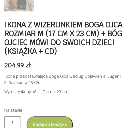
IKONA Z WIZERUNKIEM BOGA OJCA
ROZMIAR M (17 CM X 23 CM) + BÓG
OJCIEC MÓWI DO SWOICH DZIECI
(KSIĄŻKA + CD)
204,99
zł
Ikona przedstawiająca Boga Ojca według Objawień s. Eugenii
E. Ravasio w 1932r.
Wymiary ikony: M – 17 cm x 23 cm
Na stanie
ilość
Dodaj do koszyka
Ikona