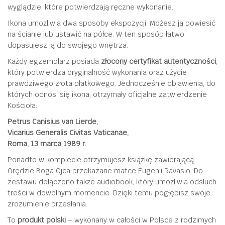
wyglądzie, które potwierdzają ręczne wykonanie.
Ikona umożliwia dwa sposoby ekspozycji. Możesz ją powiesić
na ścianie lub ustawić na półce. W ten sposób łatwo
dopasujesz ją do swojego wnętrza.
Każdy egzemplarz posiada
złocony certyfikat autentyczności
,
który potwierdza oryginalność wykonania oraz użycie
prawdziwego złota płatkowego. Jednocześnie objawienia, do
których odnosi się ikona, otrzymały oficjalne zatwierdzenie
Kościoła:
Petrus Canisius van Lierde,
Vicarius Generalis Civitas Vaticanae,
Roma, 13 marca 1989 r.
Ponadto w komplecie otrzymujesz książkę zawierającą
Orędzie Boga Ojca przekazane matce Eugenii Ravasio. Do
zestawu dołączono także audiobook, który umożliwia odsłuch
treści w dowolnym momencie. Dzięki temu pogłębisz swoje
zrozumienie przesłania.
To
produkt polski
– wykonany w całości w Polsce z rodzimych