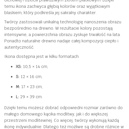
temu ikona zachwyca głębią kolorów oraz wyjątkowym
Swoich
blaskiem, który podkreśla jej sakralny charakter.
dzieci
Twórcy zastosowali unikalną technologię nanoszenia obrazu
(książka
bezpośrednio na drewno. W rezultacie kolory pozostają
+
intensywne, a powierzchnia obrazu zyskuje trwałość na lata.
CD)
Ponadto naturalne drewno nadaje całej kompozycji ciepło i
autentyczność.
Ikona dostępna jest w kilku formatach:
XS:
10,5 × 14 cm,
S:
12 × 16 cm,
M:
17 × 23 cm,
L:
29 × 39 cm.
Dzięki temu możesz dobrać odpowiedni rozmiar zarówno do
małego domowego kącika modlitwy, jak i do większej
przestrzeni modlitewnej. Co więcej, twórcy wykonują każdą
ikonę indywidualnie. Dlatego też możliwe są drobne różnice w