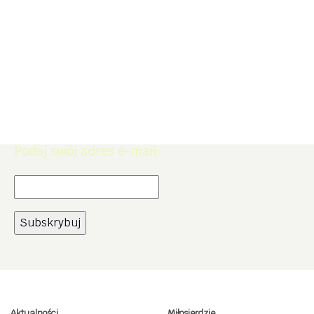
Zapisz się do Newslettera. Zdobądź
rabat -5% na zakupy w naszym
sklepie.
Podaj swój adres e-mail:
Aktualności
Miłosierdzie