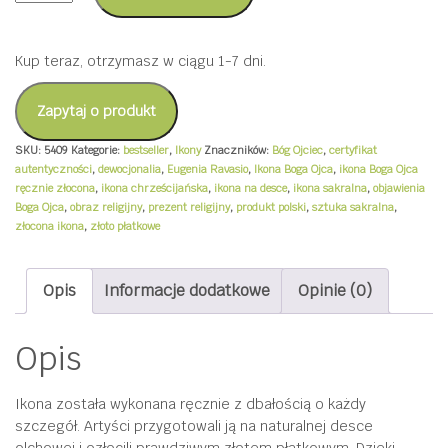
z
wizerunkiem
Kup teraz, otrzymasz w ciągu 1-7 dni.
Boga
Ojca
Zapytaj o produkt
rozmiar
SKU:
5409
Kategorie:
bestseller
,
Ikony
Znaczników:
Bóg Ojciec
,
certyfikat
M
autentyczności
,
dewocjonalia
,
Eugenia Ravasio
,
Ikona Boga Ojca
,
ikona Boga Ojca
ręcznie złocona
,
ikona chrześcijańska
,
ikona na desce
,
ikona sakralna
,
objawienia
(17
Boga Ojca
,
obraz religijny
,
prezent religijny
,
produkt polski
,
sztuka sakralna
,
cm
złocona ikona
,
złoto płatkowe
x
23
Opis
Informacje dodatkowe
Opinie (0)
cm)
+
Opis
Bóg
Ojciec
Ikona została wykonana ręcznie z dbałością o każdy
Mówi
szczegół. Artyści przygotowali ją na naturalnej desce
do
olchowej i ozłocili prawdziwym złotem płatkowym. Dzięki