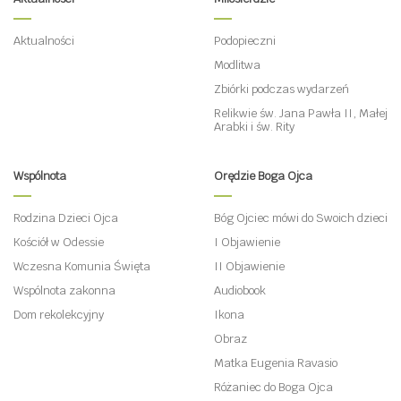
Aktualności
Podopieczni
Modlitwa
Zbiórki podczas wydarzeń
Relikwie św. Jana Pawła II, Małej
Arabki i św. Rity
Wspólnota
Orędzie Boga Ojca
Rodzina Dzieci Ojca
Bóg Ojciec mówi do Swoich dzieci
Kościół w Odessie
I Objawienie
Wczesna Komunia Święta
II Objawienie
Wspólnota zakonna
Audiobook
Dom rekolekcyjny
Ikona
Obraz
Matka Eugenia Ravasio
Różaniec do Boga Ojca