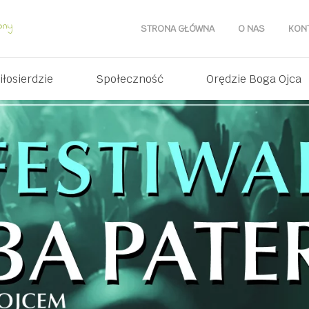
STRONA GŁÓWNA
O NAS
KON
iłosierdzie
Społeczność
Orędzie Boga Ojca