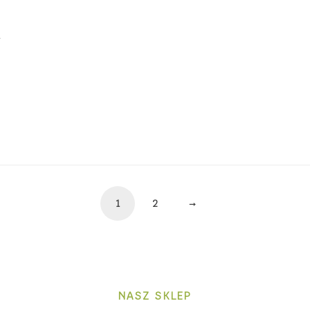
I
a
1
2
→
NASZ SKLEP