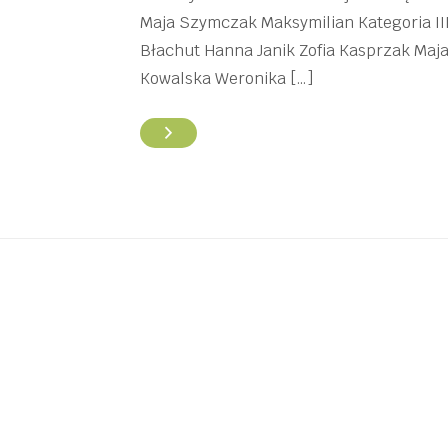
Maja Szymczak Maksymilian Kategoria II
Błachut Hanna Janik Zofia Kasprzak Maj
Kowalska Weronika […]
Stronicowanie
wpisów