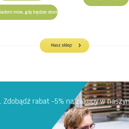
iadom mnie, gdy będzie dostępny
Nasz sklep
a. Zdobądź rabat -5% na zakupy w naszym