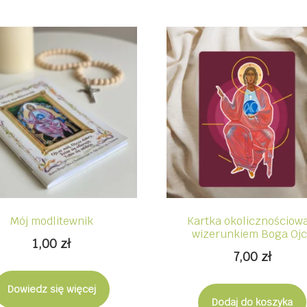
Mój modlitewnik
Kartka okolicznościowa
wizerunkiem Boga Oj
1,00
zł
7,00
zł
Dowiedz się więcej
Dodaj do koszyka