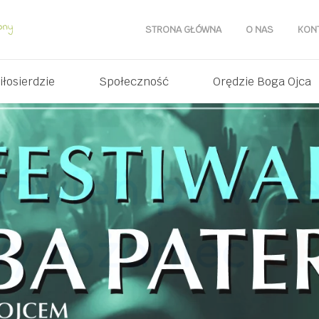
STRONA GŁÓWNA
O NAS
KON
iłosierdzie
Społeczność
Orędzie Boga Ojca