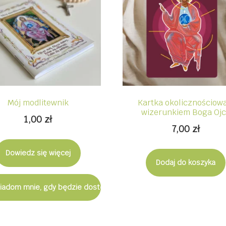
Mój modlitewnik
Kartka okolicznościowa
wizerunkiem Boga Oj
1,00
zł
7,00
zł
Dowiedz się więcej
Dodaj do koszyka
iadom mnie, gdy będzie dostępny