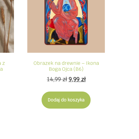
 z
Obrazek na drewnie – Ikona
ca
Boga Ojca (B6)
Pierwotna
Aktualna
14,99
zł
9,99
zł
cena
cena
wynosiła:
wynosi:
Dodaj do koszyka
14,99 zł.
9,99 zł.