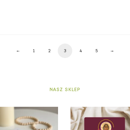
←
1
2
3
4
5
→
NASZ SKLEP