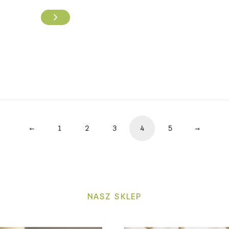
←
1
2
3
4
5
→
NASZ SKLEP