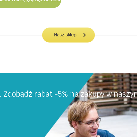
Nasz sklep
a. Zdobądź rabat -5% na zakupy w naszym