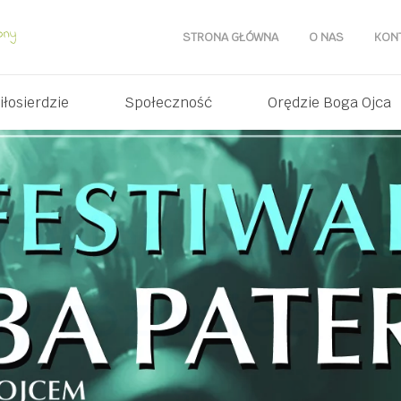
STRONA GŁÓWNA
O NAS
KON
iłosierdzie
Społeczność
Orędzie Boga Ojca