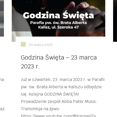
20 marca 2023
Godzina Święta – 23 marca
2023 r.
na
Już w czwartek, 23. marca 2023 r. w Parafii
pw. św. Brata Alberta w Kaliszu odbędzie
się, kolejna GODZINA ŚWIĘTA!
Prowadzenie zespół Abba Pater Music
raz
Transmisja na żywo:
https://www.youtube.com/@KarmeliTy