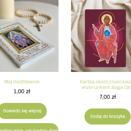
Mój modlitewnik
Kartka okolicznościowa
wizerunkiem Boga Oj
1,00
zł
7,00
zł
Dowiedz się więcej
Dodaj do koszyka
iadom mnie, gdy będzie dostępny