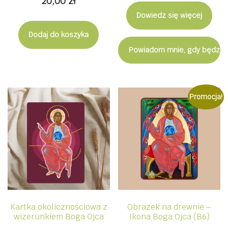
20,00
zł
Dowiedz się więcej
Dodaj do koszyka
Powiadom mnie, gdy będzie
Promocja!
Kartka okolicznościowa z
Obrazek na drewnie –
wizerunkiem Boga Ojca
Ikona Boga Ojca (B6)