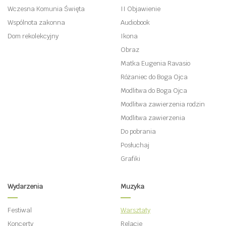
Wczesna Komunia Święta
II Objawienie
Wspólnota zakonna
Audiobook
Dom rekolekcyjny
Ikona
Obraz
Matka Eugenia Ravasio
Różaniec do Boga Ojca
Modlitwa do Boga Ojca
Modlitwa zawierzenia rodzin
Modlitwa zawierzenia
Do pobrania
Posłuchaj
Grafiki
Wydarzenia
Muzyka
Festiwal
Warsztaty
Koncerty
Relacje