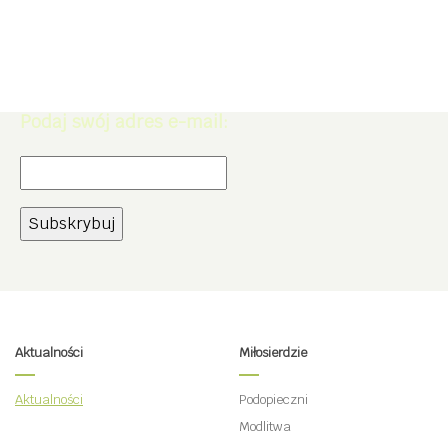
Zapisz się do Newslettera. Zdobądź
rabat -5% na zakupy w naszym
sklepie.
Podaj swój adres e-mail:
Aktualności
Miłosierdzie
Aktualności
Podopieczni
Modlitwa