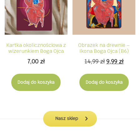
Kartka okolicznościowa z
Obrazek na drewnie –
wizerunkiem Boga Ojca
Ikona Boga Ojca (B6)
Pierwotna
Aktua
7,00
zł
14,99
zł
9,99
zł
cena
cena
wynosiła:
wynos
Dodaj do koszyka
Dodaj do koszyka
14,99 zł.
9,99 zł
Nasz sklep