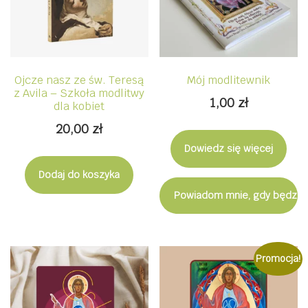
Ojcze nasz ze św. Teresą
Mój modlitewnik
z Avila – Szkoła modlitwy
1,00
zł
dla kobiet
20,00
zł
Dowiedz się więcej
Dodaj do koszyka
Powiadom mnie, gdy będzie
Promocja!