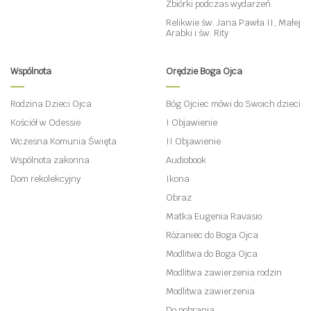
Zbiórki podczas wydarzeń
Relikwie św. Jana Pawła II, Małej
Arabki i św. Rity
Wspólnota
Orędzie Boga Ojca
Rodzina Dzieci Ojca
Bóg Ojciec mówi do Swoich dzieci
Kościół w Odessie
I Objawienie
Wczesna Komunia Święta
II Objawienie
Wspólnota zakonna
Audiobook
Dom rekolekcyjny
Ikona
Obraz
Matka Eugenia Ravasio
Różaniec do Boga Ojca
Modlitwa do Boga Ojca
Modlitwa zawierzenia rodzin
Modlitwa zawierzenia
Do pobrania