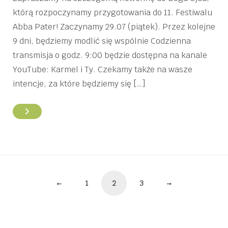
którą rozpoczynamy przygotowania do 11. Festiwalu
Abba Pater! Zaczynamy 29.07 (piątek). Przez kolejne
9 dni, będziemy modlić się wspólnie Codzienna
transmisja o godz. 9:00 będzie dostępna na kanale
YouTube: Karmel i Ty. Czekamy także na wasze
intencje, za które będziemy się […]
Stronicowanie
←
1
2
3
→
wpisów