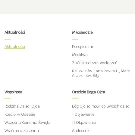
Aktualności
Miłosierdzie
Aktualności
Podopieczni
Modlitwa
Zbiórki podczas wydarzeń
Relikwie św. Jana Pawła II, Małej
Arabki i św. Rity
Wspólnota
Orędzie Boga Ojca
Rodzina Dzieci Ojca
Bóg Ojciec mówi do Swoich dzieci
Kościół w Odessie
I Objawienie
Wczesna Komunia Święta
II Objawienie
Wspólnota zakonna
Audiobook