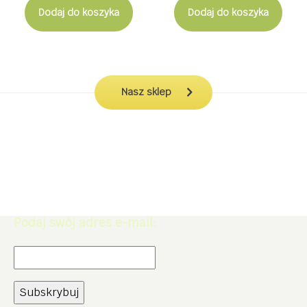
wynosiła:
wynos
Dodaj do koszyka
Dodaj do koszyka
14,99 zł.
9,99 zł
Nasz sklep
Zapisz się do Newslettera. Zdobądź
rabat -5% na zakupy w naszym
sklepie.
Podaj swój adres e-mail: