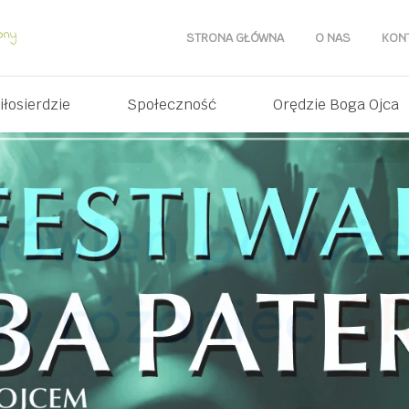
STRONA GŁÓWNA
O NAS
KON
iłosierdzie
Społeczność
Orędzie Boga Ojca