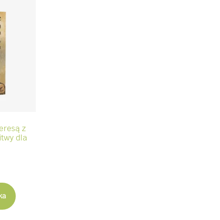
eresą z
itwy dla
ka