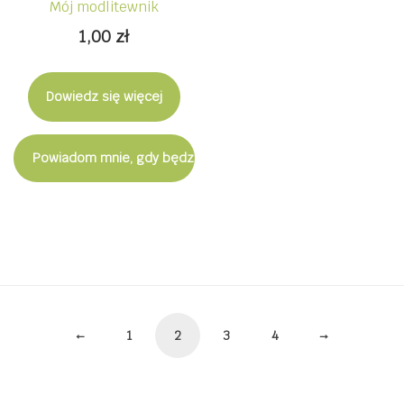
Mój modlitewnik
1,00
zł
Dowiedz się więcej
Powiadom mnie, gdy będzie dostępny
Stronicowanie
←
1
2
3
4
→
wpisów