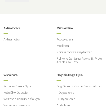
Aktualności
Miłosierdzie
Aktualności
Podopieczni
Modlitwa
Zbiórki podczas wydarzeń
Relikwie św. Jana Pawła II, Małej
Arabki i św. Rity
Wspólnota
Orędzie Boga Ojca
Rodzina Dzieci Ojca
Bóg Ojciec mówi do Swoich dzieci
Kościół w Odessie
I Objawienie
Wczesna Komunia Święta
II Objawienie
Wspólnota zakonna
Audiobook