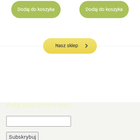
wynosiła:
wynos
Dodaj do koszyka
Dodaj do koszyka
14,99 zł.
9,99 zł
Nasz sklep
Zapisz się do Newslettera. Zdobądź
rabat -5% na zakupy w naszym
sklepie.
Podaj swój adres e-mail: