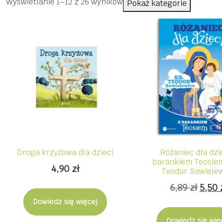
Posortowane
Wyświetlanie 1–12 z 26 wyników
Pokaż kategorie
według
ceny:
od
niskiej
do
wysokiej
Droga krzyżowa dla dzieci
Różaniec dla dzi
barankiem Teosiem
4,90
zł
Teodor Sawiele
Pier
6,89
zł
5,50
Dowiedz się więcej
cena
wynos
Dowiedz się wię