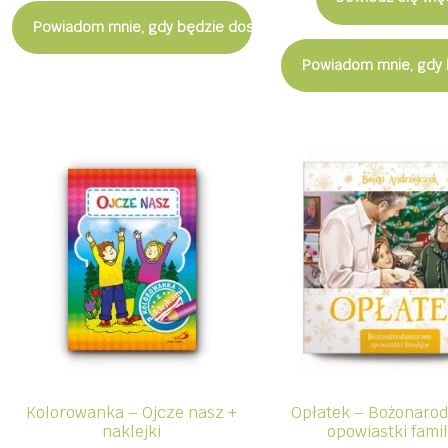
6,89 z
Powiadom mnie, gdy będzie dostępny
Powiadom mnie, gdy 
Kolorowanka – Ojcze nasz +
Opłatek – Bożonaro
naklejki
opowiastki famil