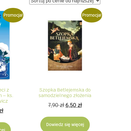
Promocja!
Promocja!
eci z
Szopka Betlejemska do
 – ks.
samodzielnego złożenia
wicz
Pierwotna
Aktualna
7,90
zł
6,50
zł
wotna
Aktualna
zł
cena
cena
cena
wynosiła:
wynosi:
Dowiedz się więcej
iła:
wynosi:
cej