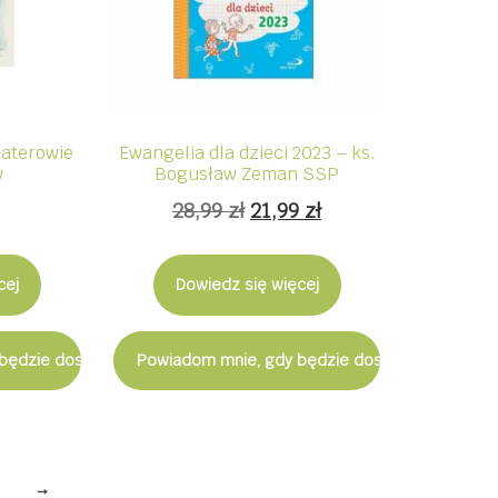
ohaterowie
Ewangelia dla dzieci 2023 – ks.
w
Bogusław Zeman SSP
Pierwotna
Aktualna
28,99
zł
21,99
zł
cena
cena
wynosiła:
wynosi:
cej
Dowiedz się więcej
28,99 zł.
21,99 zł.
będzie dostępny
Powiadom mnie, gdy będzie dostępny
→