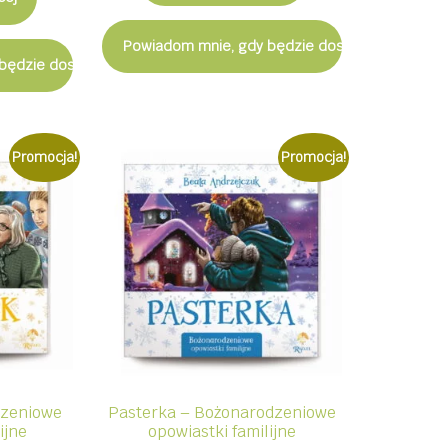
7,90 zł.
6,50 zł.
ł.
5,50 zł.
Powiadom mnie, gdy będzie dostępny
będzie dostępny
Promocja!
Promocja!
dzeniowe
Pasterka – Bożonarodzeniowe
ijne
opowiastki familijne