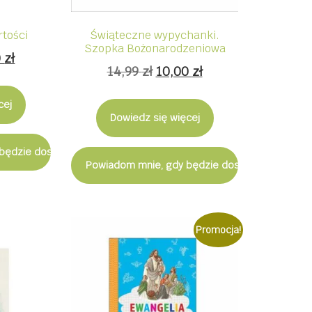
rtości
Świąteczne wypychanki.
Szopka Bożonarodzeniowa
wotna
Aktualna
0
zł
Pierwotna
Aktualna
14,99
zł
10,00
zł
cena
cena
cena
iła:
wynosi:
cej
wynosiła:
wynosi:
Dowiedz się więcej
 zł.
10,00 zł.
14,99 zł.
10,00 zł.
będzie dostępny
Powiadom mnie, gdy będzie dostępny
Promocja!