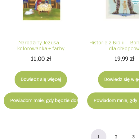
Narodziny Jezusa –
Historie z Biblii – B
kolorowanka + farby
dla chłopcó
11,00
zł
19,99
zł
Dowiedz się więcej
Dowiedz się wię
Powiadom mnie, gdy będzie dostępny
Powiadom mnie, gdy 
1
2
3