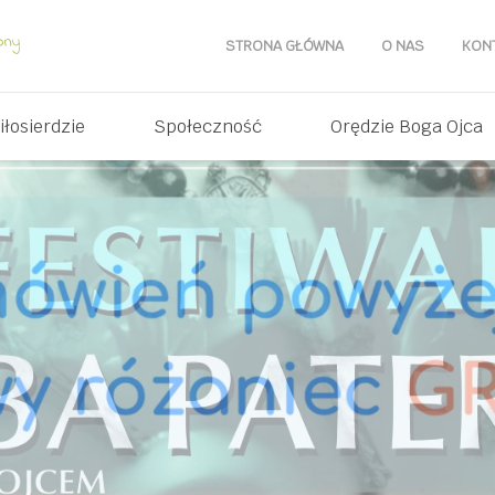
STRONA GŁÓWNA
O NAS
KON
iłosierdzie
Społeczność
Orędzie Boga Ojca