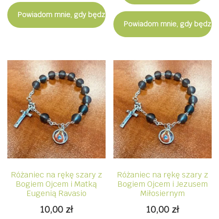
Powiadom mnie, gdy będzie dostępny
Powiadom mnie, gdy będzie
Różaniec na rękę szary z
Różaniec na rękę szary z
Bogiem Ojcem i Matką
Bogiem Ojcem i Jezusem
Eugenią Ravasio
Miłosiernym
10,00
zł
10,00
zł