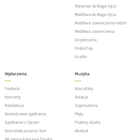
Różaniec do Boga Ojca
Modlitwa do Boga Ojca
Modlitwa zawierzenia rodzin
Modlitwa zawierzenia
Do pobrania
Posłuchaj
Grafiki
Wydarzenia
Muzyka
Festiwal
Warsztaty
Koncerty
Relacje
Rekolekcje
Zaproszenia
Wartościowe spotkania
Płyty
Spotkanie z Ojcem
Psalmy Józefa
Warsztaty pisania Ikon
Akatyst
Wczesna Komunia Święta