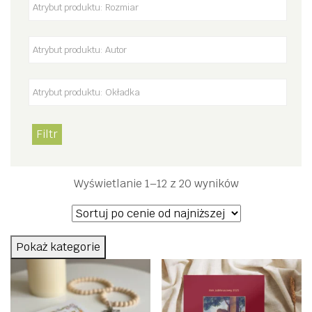
Filtr
Posortowane
Wyświetlanie 1–12 z 20 wyników
według
ceny:
od
Pokaż kategorie
niskiej
do
wysokiej