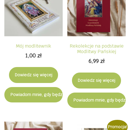
Mój modlitewnik
Rekolekcje na podstawie
Modlitwy Pańskiej
1,00
zł
6,99
zł
Dowiedz się więcej
Dowiedz się więcej
Powiadom mnie, gdy będzie dostępny
Powiadom mnie, gdy będzie
Promocja!