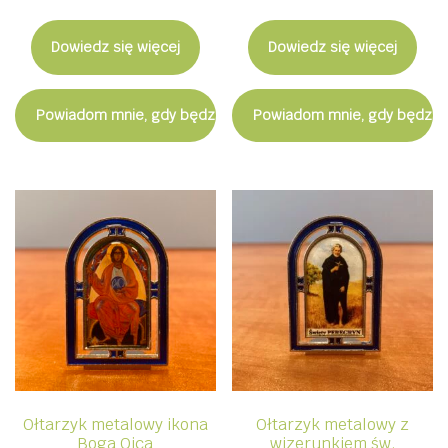
Dowiedz się więcej
Dowiedz się więcej
Powiadom mnie, gdy będzie dostępny
Powiadom mnie, gdy będzie
Ołtarzyk metalowy ikona
Ołtarzyk metalowy z
Boga Ojca
wizerunkiem św.