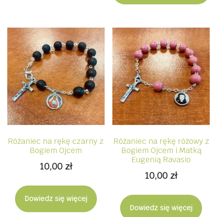
Różaniec na rękę czarny z
Różaniec na rękę różowy z
Bogiem Ojcem
Bogiem Ojcem i Matką
Eugenią Ravasio
10,00
zł
10,00
zł
Dowiedz się więcej
Dowiedz się więcej