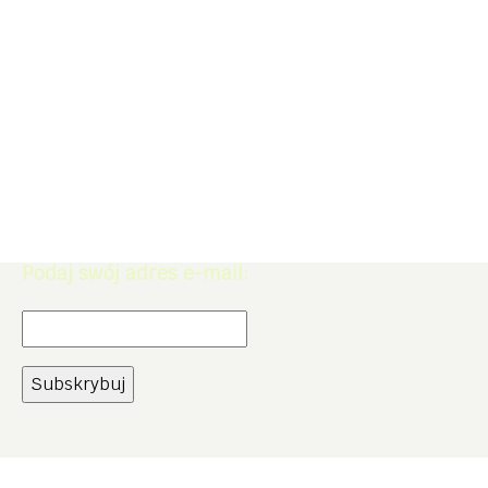
Zapisz się do Newslettera. Zdobądź
rabat -5% na zakupy w naszym
sklepie.
Podaj swój adres e-mail: