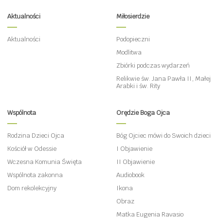
Aktualności
Miłosierdzie
Aktualności
Podopieczni
Modlitwa
Zbiórki podczas wydarzeń
Relikwie św. Jana Pawła II, Małej
Arabki i św. Rity
Wspólnota
Orędzie Boga Ojca
Rodzina Dzieci Ojca
Bóg Ojciec mówi do Swoich dzieci
Kościół w Odessie
I Objawienie
Wczesna Komunia Święta
II Objawienie
Wspólnota zakonna
Audiobook
Dom rekolekcyjny
Ikona
Obraz
Matka Eugenia Ravasio