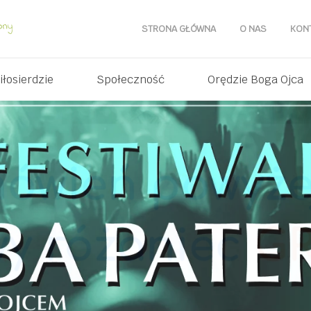
STRONA GŁÓWNA
O NAS
KON
iłosierdzie
Społeczność
Orędzie Boga Ojca