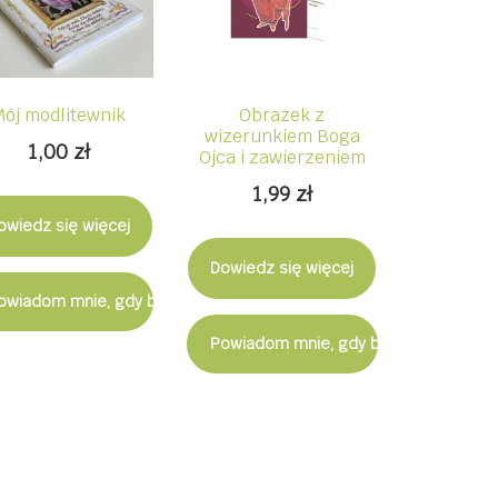
Mój modlitewnik
Obrazek z
wizerunkiem Boga
1,00
zł
Ojca i zawierzeniem
1,99
zł
owiedz się więcej
Dowiedz się więcej
ostępny
owiadom mnie, gdy będzie dostępny
Powiadom mnie, gdy będzie dostępn