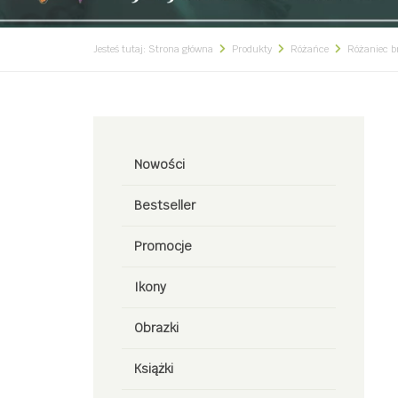
Jesteś tutaj:
Strona główna
Produkty
Różańce
Różaniec b
Nowości
Bestseller
Promocje
Ikony
Obrazki
Książki