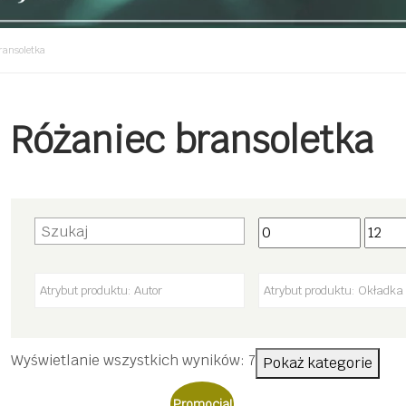
ransoletka
Różaniec bransoletka
Posortowane
Wyświetlanie wszystkich wyników: 7
Pokaż kategorie
według
Promocja!