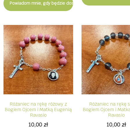
Powiadom mnie, gdy będzie dostępny
Różaniec na rękę różowy z
Różaniec na rękę s
Bogiem Ojcem i Matką Eugenią
Bogiem Ojcem i Matk
Ravasio
Ravasio
10,00
zł
10,00
zł