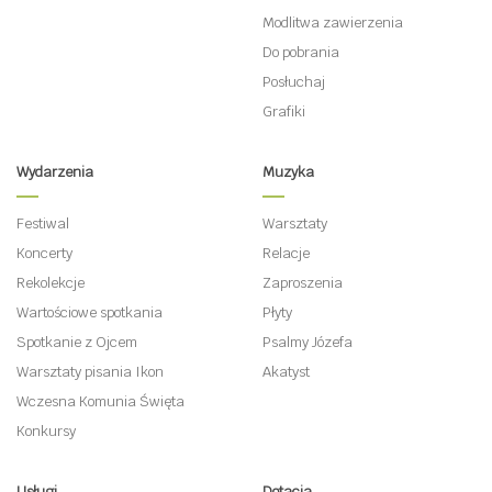
Modlitwa zawierzenia
Do pobrania
Posłuchaj
Grafiki
Wydarzenia
Muzyka
Festiwal
Warsztaty
Koncerty
Relacje
Rekolekcje
Zaproszenia
Wartościowe spotkania
Płyty
Spotkanie z Ojcem
Psalmy Józefa
Warsztaty pisania Ikon
Akatyst
Wczesna Komunia Święta
Konkursy
Usługi
Dotacja