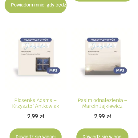
Powiadom mnie, gdy będzie dostępny
Piosenka Adama –
Psalm odnalezienia –
Krzysztof Antkowiak
Marcin Jajkiewicz
2,99
zł
2,99
zł
Dowiedz się więcej
Dowiedz się więcej