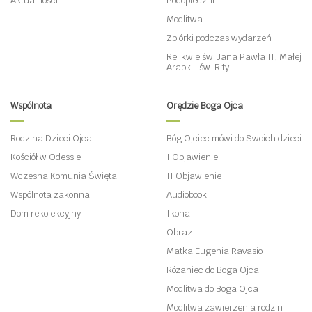
Aktualności
Podopieczni
Modlitwa
Zbiórki podczas wydarzeń
Relikwie św. Jana Pawła II, Małej
Arabki i św. Rity
Wspólnota
Orędzie Boga Ojca
Rodzina Dzieci Ojca
Bóg Ojciec mówi do Swoich dzieci
Kościół w Odessie
I Objawienie
Wczesna Komunia Święta
II Objawienie
Wspólnota zakonna
Audiobook
Dom rekolekcyjny
Ikona
Obraz
Matka Eugenia Ravasio
Różaniec do Boga Ojca
Modlitwa do Boga Ojca
Modlitwa zawierzenia rodzin