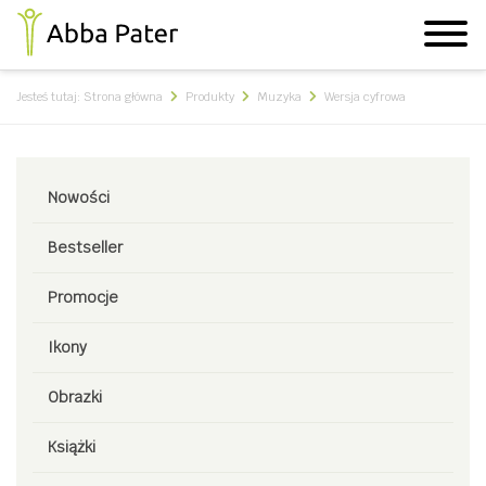
Jesteś tutaj:
Strona główna
Produkty
Muzyka
Wersja cyfrowa
Nowości
Bestseller
Promocje
Ikony
Obrazki
Książki