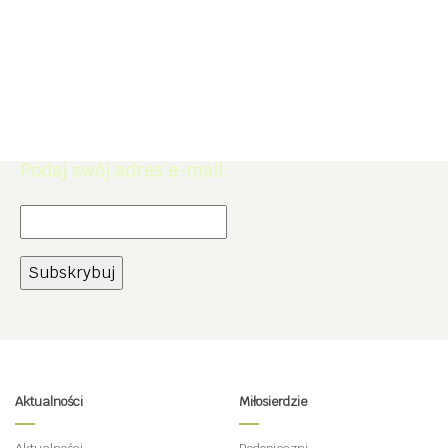
Zapisz się do Newslettera. Zdobądź
rabat -5% na zakupy w naszym
sklepie.
Podaj swój adres e-mail:
Aktualności
Miłosierdzie