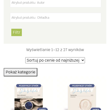
Filtr
Posortowane
Wyświetlanie 1–12 z 27 wyników
według
ceny:
od
Pokaż kategorie
niskiej
do
wysokiej