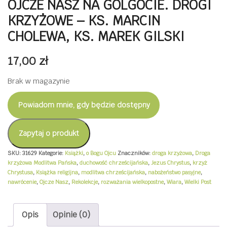
OJCZE NASZ NA GOLGOCIE. DROGI
KRZYŻOWE – KS. MARCIN
CHOLEWA, KS. MAREK GILSKI
17,00
zł
Brak w magazynie
Powiadom mnie, gdy będzie dostępny
Zapytaj o produkt
SKU:
31629
Kategorie:
Książki
,
o Bogu Ojcu
Znaczników:
droga krzyżowa
,
Droga
krzyżowa Modlitwa Pańska
,
duchowość chrześcijańska
,
Jezus Chrystus
,
krzyż
Chrystusa
,
Książka religijna
,
modlitwa chrześcijańska
,
nabożeństwo pasyjne
,
nawrócenie
,
Ojcze Nasz
,
Rekolekcje
,
rozważania wielkopostne
,
Wiara
,
Wielki Post
Opis
Opinie (0)