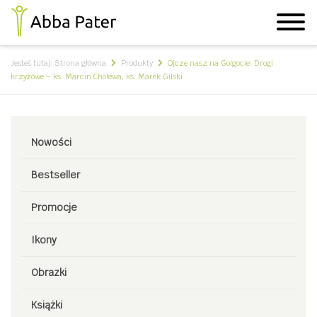
Jesteś tutaj:
Strona główna
Produkty
Ojcze nasz na Golgocie. Drogi
krzyżowe – ks. Marcin Cholewa, ks. Marek Gilski
Nowości
Bestseller
Promocje
Ikony
Obrazki
Książki