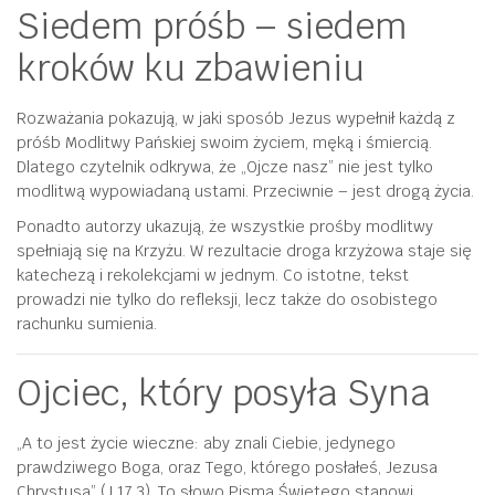
Siedem próśb – siedem
kroków ku zbawieniu
Rozważania pokazują, w jaki sposób Jezus wypełnił każdą z
próśb Modlitwy Pańskiej swoim życiem, męką i śmiercią.
Dlatego czytelnik odkrywa, że „Ojcze nasz” nie jest tylko
modlitwą wypowiadaną ustami. Przeciwnie – jest drogą życia.
Ponadto autorzy ukazują, że wszystkie prośby modlitwy
spełniają się na Krzyżu. W rezultacie droga krzyżowa staje się
katechezą i rekolekcjami w jednym. Co istotne, tekst
prowadzi nie tylko do refleksji, lecz także do osobistego
rachunku sumienia.
Ojciec, który posyła Syna
„A to jest życie wieczne: aby znali Ciebie, jedynego
prawdziwego Boga, oraz Tego, którego posłałeś, Jezusa
Chrystusa” (J 17,3). To słowo Pisma Świętego stanowi