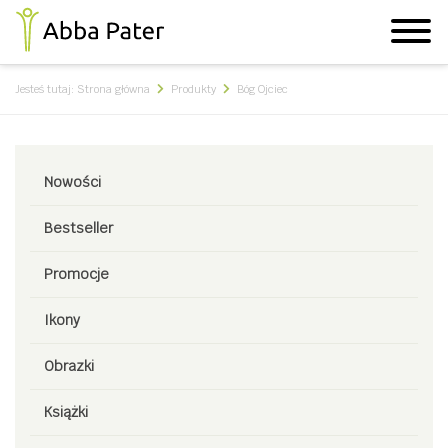
Jesteś tutaj:
Strona główna
Produkty
Bóg Ojciec
Nowości
Bestseller
Promocje
Ikony
Obrazki
Książki