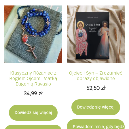
Klasyczny Różaniec z
Ojciec i Syn – Zrozumieć
Bogiem Ojcem i Matką
obrazy objawione
Eugenią Ravasio
52,50
zł
34,99
zł
Dowiedz się więcej
Dowiedz się więcej
Powiadom mnie, gdy będzie