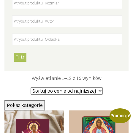
Filtr
Posortowane
Wyświetlanie 1–12 z 16 wyników
według
ceny:
od
Pokaż kategorie
niskiej
Promocja!
do
wysokiej