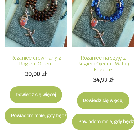
Różaniec drewniany z
Różaniec na szyję z
Bogiem Ojcem
Bogiem Ojcem i Matką
Eugenią
30,00
zł
34,99
zł
Dowiedz się więcej
Dowiedz się więcej
Powiadom mnie, gdy będzie dostępny
Powiadom mnie, gdy będzie