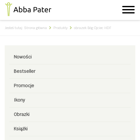
Jesteś tutaj:
Strona główna
Produkty
obrazek Bóg Ojciec HDF
Nowości
Bestseller
Promocje
Ikony
Obrazki
Książki