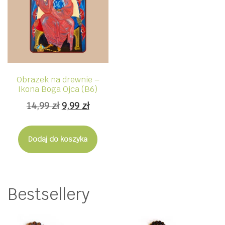
Obrazek na drewnie –
Ikona Boga Ojca (B6)
Pierwotna
Aktualna
14,99
zł
9,99
zł
cena
cena
wynosiła:
wynosi:
Dodaj do koszyka
14,99 zł.
9,99 zł.
Bestsellery