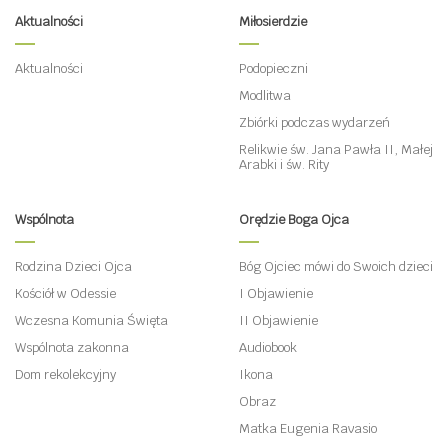
Aktualności
Miłosierdzie
Aktualności
Podopieczni
Modlitwa
Zbiórki podczas wydarzeń
Relikwie św. Jana Pawła II, Małej
Arabki i św. Rity
Wspólnota
Orędzie Boga Ojca
Rodzina Dzieci Ojca
Bóg Ojciec mówi do Swoich dzieci
Kościół w Odessie
I Objawienie
Wczesna Komunia Święta
II Objawienie
Wspólnota zakonna
Audiobook
Dom rekolekcyjny
Ikona
Obraz
Matka Eugenia Ravasio