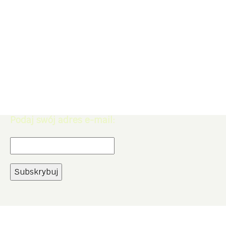
Zapisz się do Newslettera. Zdobądź
rabat -5% na zakupy w naszym
sklepie.
Podaj swój adres e-mail: