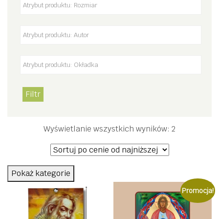
Filtr
Posortowan
Wyświetlanie wszystkich wyników: 2
według
ceny:
od
Pokaż kategorie
niskiej
Promocja!
do
wysokiej