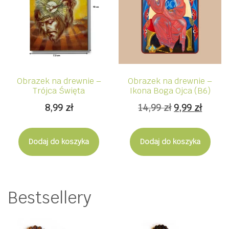
Obrazek na drewnie –
Obrazek na drewnie –
Trójca Święta
Ikona Boga Ojca (B6)
Pierwotna
Aktua
8,99
zł
14,99
zł
9,99
zł
cena
cena
wynosiła:
wynos
Dodaj do koszyka
Dodaj do koszyka
14,99 zł.
9,99 zł
Bestsellery