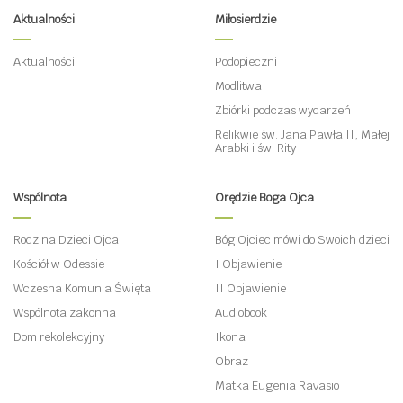
Aktualności
Miłosierdzie
Aktualności
Podopieczni
Modlitwa
Zbiórki podczas wydarzeń
Relikwie św. Jana Pawła II, Małej
Arabki i św. Rity
Wspólnota
Orędzie Boga Ojca
Rodzina Dzieci Ojca
Bóg Ojciec mówi do Swoich dzieci
Kościół w Odessie
I Objawienie
Wczesna Komunia Święta
II Objawienie
Wspólnota zakonna
Audiobook
Dom rekolekcyjny
Ikona
Obraz
Matka Eugenia Ravasio