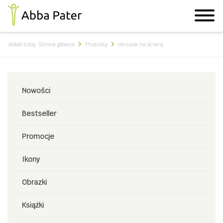
Jesteś tutaj:
Strona główna
Produkty
obrazek na ścianę
Nowości
Bestseller
Promocje
Ikony
Obrazki
Książki