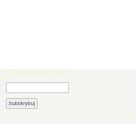
Zapisz się do Newslettera. Zdobądź
rabat -5% na zakupy w naszym
sklepie.
Podaj swój adres e-mail: