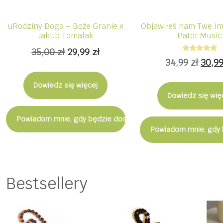
uRodziny Boga – Boże Granie x
Objawiłeś nam Twe Im
Jakub Tomalak
Pater Music
Pierwotna
Aktualna
35,00
zł
29,99
zł
Oceniono
Pier
34,99
zł
30,9
5.00
cena
cena
na 5
cena
wynosiła:
wynosi:
Dowiedz się więcej
wynos
Dowiedz się wię
35,00 zł.
29,99 zł.
34,99
Powiadom mnie, gdy będzie dostępny
Powiadom mnie, gdy 
Bestsellery