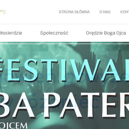
STRONA GŁÓWNA
O NAS
KON
iłosierdzie
Społeczność
Orędzie Boga Ojca