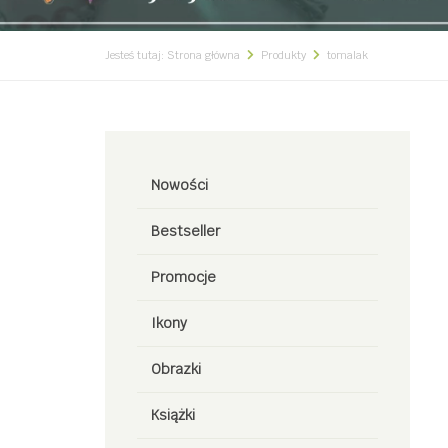
Jesteś tutaj:
Strona główna
Produkty
tomalak
Nowości
Bestseller
Promocje
Ikony
Obrazki
Książki