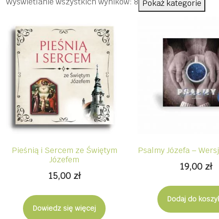
Posortowane
Wyświetlanie wszystkich wyników: 8
Pokaż kategorie
według
ceny:
od
niskiej
do
wysokiej
Pieśnią i Sercem ze Świętym
Psalmy Józefa – Wers
Józefem
19,00
zł
15,00
zł
Dodaj do koszy
Dowiedz się więcej