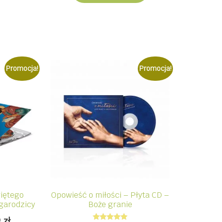
Promocja!
Promocja!
więtego
Opowieść o miłości – Płyta CD –
garodzicy
Boże granie
wotna
Aktualna
9
zł