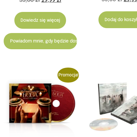
5.00
na 5
cena
cena
cena
wynos
wynosiła:
wynosi:
Dodaj do koszy
Dowiedz się więcej
35,00
35,00 zł.
29,99 zł.
Powiadom mnie, gdy będzie dostępny
Promocja!