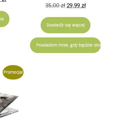
Oceniono
Pierwotna
Aktualna
35,00
zł
29,99
zł
5.00
cena
na 5
cena
cena
iła:
wynosi:
ka
wynosiła:
wynosi:
Dowiedz się więcej
 zł.
29,99 zł.
35,00 zł.
29,99 zł.
Powiadom mnie, gdy będzie dostępny
Promocja!