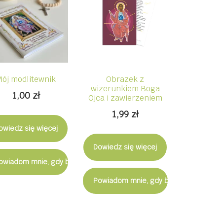
Mój modlitewnik
Obrazek z
wizerunkiem Boga
1,00
zł
Ojca i zawierzeniem
1,99
zł
owiedz się więcej
Dowiedz się więcej
ostępny
owiadom mnie, gdy będzie dostępny
Powiadom mnie, gdy będzie dostępn