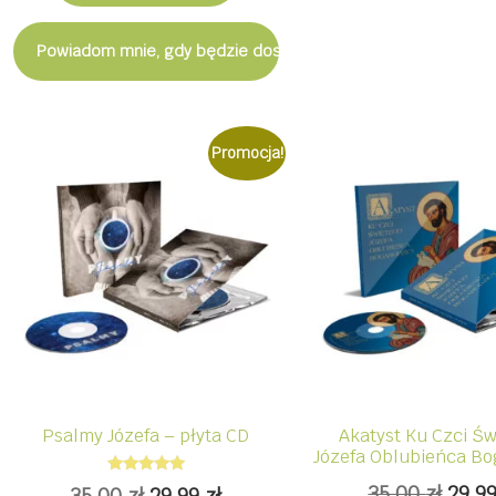
Powiadom mnie, gdy będzie dostępny
Promocja!
Psalmy Józefa – płyta CD
Akatyst Ku Czci Ś
Józefa Oblubieńca Bo
Oceniono
Pier
35,00
zł
29,9
Pierwotna
Aktualna
35,00
zł
29,99
zł