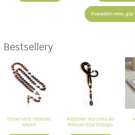
14,99 zł.
9,99 zł.
Powiadom mnie, gdy 
Bestsellery
Drewniany różaniec
Różaniec koronka do
włoski
Miłosierdzia Bożego