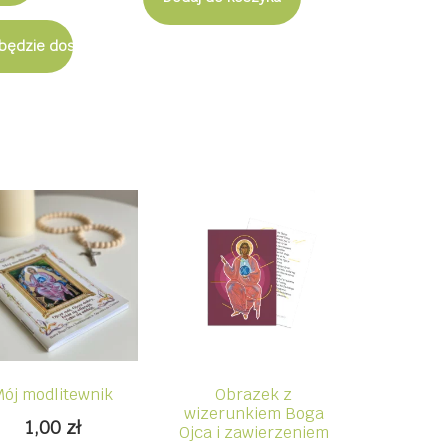
będzie dostępny
Mój modlitewnik
Obrazek z
wizerunkiem Boga
1,00
zł
Ojca i zawierzeniem