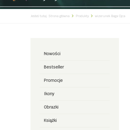
Jesteś tutaj:
Strona główna
Produkty
wizerunek Boga Ojca
Nowości
Bestseller
Promocje
Ikony
Obrazki
Książki