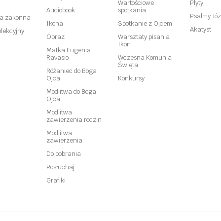
Wartościowe
Płyty
Audiobook
spotkania
Psalmy Józ
ta zakonna
Ikona
Spotkanie z Ojcem
Akatyst
lekcyjny
Obraz
Warsztaty pisania
Ikon
Matka Eugenia
Ravasio
Wczesna Komunia
Święta
Różaniec do Boga
Ojca
Konkursy
Modlitwa do Boga
Ojca
Modlitwa
zawierzenia rodzin
Modlitwa
zawierzenia
Do pobrania
Posłuchaj
Grafiki