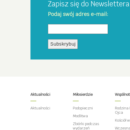
Zapisz się do Newsletter
Podaj swój adres e-mail:
Aktualności
Miłosierdzie
Wspólno
Aktualności
Podopieczni
Rodzina 
Ojca
Modlitwa
Kościół 
Zbiórki podczas
wydarzeń
Wczesna