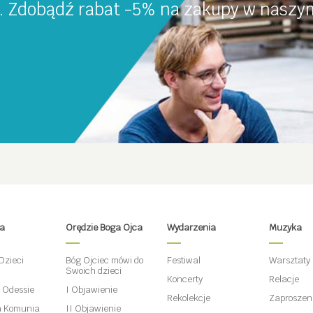
a. Zdobądź rabat -5% na zakupy w naszym
ta
Orędzie Boga Ojca
Wydarzenia
Muzyka
Dzieci
Bóg Ojciec mówi do
Festiwal
Warsztaty
Swoich dzieci
Koncerty
Relacje
w Odessie
I Objawienie
Rekolekcje
Zaproszen
 Komunia
II Objawienie