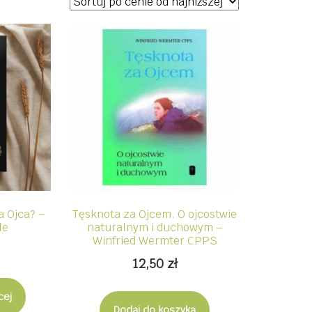
a Ojca? –
Tęsknota za Ojcem. O ojcostwie
le
naturalnym i duchowym –
Winfried Wermter CPPS
12,50
zł
cej
Dodaj do koszyka