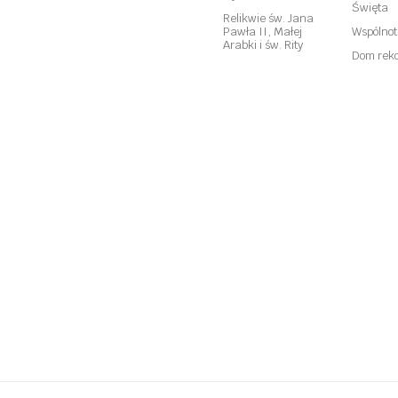
Święta
Relikwie św. Jana
Pawła II, Małej
Wspólno
Arabki i św. Rity
Dom reko