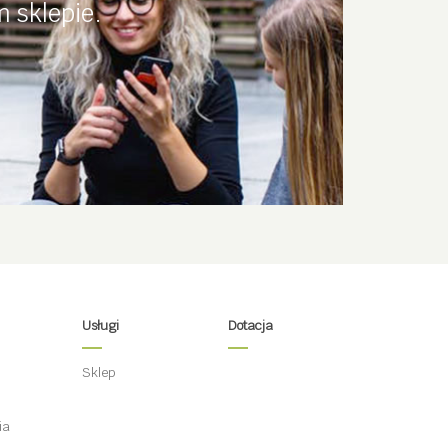
 sklepie.
Usługi
Dotacja
Sklep
ia