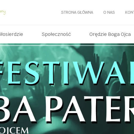
STRONA GŁÓWNA
O NAS
KON
iłosierdzie
Społeczność
Orędzie Boga Ojca