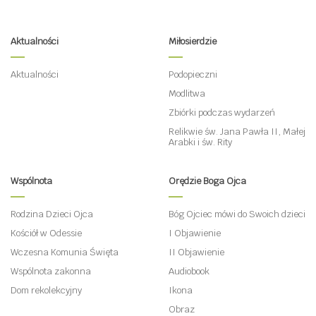
Aktualności
Miłosierdzie
Aktualności
Podopieczni
Modlitwa
Zbiórki podczas wydarzeń
Relikwie św. Jana Pawła II, Małej
Arabki i św. Rity
Wspólnota
Orędzie Boga Ojca
Rodzina Dzieci Ojca
Bóg Ojciec mówi do Swoich dzieci
Kościół w Odessie
I Objawienie
Wczesna Komunia Święta
II Objawienie
Wspólnota zakonna
Audiobook
Dom rekolekcyjny
Ikona
Obraz