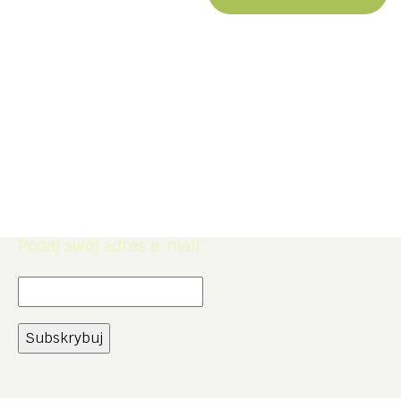
Zapisz się do Newslettera. Zdobądź
rabat -5% na zakupy w naszym
sklepie.
Podaj swój adres e-mail: