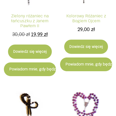
Zielony różaniec na
Kolorowy Różaniec z
łańcuszku z Janem
Bogiem Ojcem
Pawłem II
29,00
zł
Pierwotna
Aktualna
30,00
zł
19,99
zł
cena
cena
Dowiedz się więcej
wynosiła:
wynosi:
Dowiedz się więcej
30,00 zł.
19,99 zł.
Powiadom mnie, gdy będzie
Powiadom mnie, gdy będzie dostępny