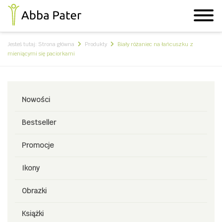
Jesteś tutaj:
Strona główna
Produkty
Biały różaniec na łańcuszku z
mieniącymi się paciorkami
Nowości
Bestseller
Promocje
Ikony
Obrazki
Książki