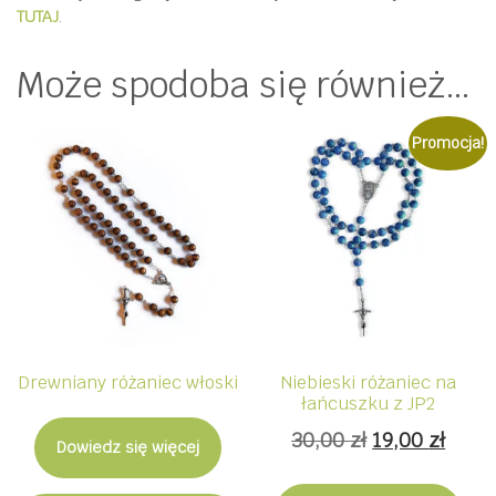
TUTAJ
.
Może spodoba się również…
Promocja!
Drewniany różaniec włoski
Niebieski różaniec na
łańcuszku z JP2
Pierwotna
Aktu
30,00
zł
19,00
zł
Dowiedz się więcej
cena
cena