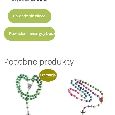
cena
cena
wynosiła:
wynosi:
Dowiedz się więcej
39,00 zł.
29,00 zł.
Powiadom mnie, gdy będzie dostępny
Podobne produkty
Promocja!