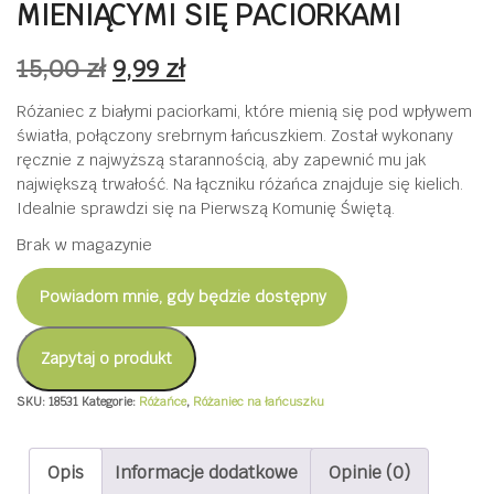
MIENIĄCYMI SIĘ PACIORKAMI
Pierwotna
Aktualna
15,00
zł
9,99
zł
cena
cena
Różaniec z białymi paciorkami, które mienią się pod wpływem
światła, połączony srebrnym łańcuszkiem. Został wykonany
wynosiła:
wynosi:
ręcznie z najwyższą starannością, aby zapewnić mu jak
15,00 zł.
9,99 zł.
największą trwałość. Na łączniku różańca znajduje się kielich.
Idealnie sprawdzi się na Pierwszą Komunię Świętą.
Brak w magazynie
Powiadom mnie, gdy będzie dostępny
Zapytaj o produkt
SKU:
18531
Kategorie:
Różańce
,
Różaniec na łańcuszku
Opis
Informacje dodatkowe
Opinie (0)