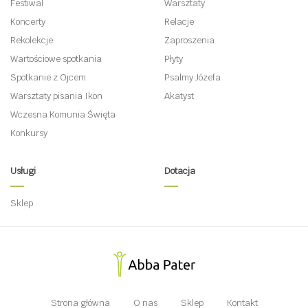
Festiwal
Warsztaty
Koncerty
Relacje
Rekolekcje
Zaproszenia
Wartościowe spotkania
Płyty
Spotkanie z Ojcem
Psalmy Józefa
Warsztaty pisania Ikon
Akatyst
Wczesna Komunia Święta
Konkursy
Usługi
Dotacja
Sklep
Strona główna
O nas
Sklep
Kontakt