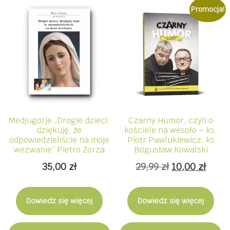
Promocja!
Medjugorje „Drogie dzieci,
Czarny Humor, czyli o
dziękuję, że
kościele na wesoło – ks.
odpowiedzieliście na moje
Piotr Pawlukiewicz, ks
wezwanie” Pietro Zorza
Bogusław Kowalski
Pierwotna
Aktua
35,00
zł
29,99
zł
10,00
zł
cena
cena
wynosiła:
wynos
Dowiedz się więcej
Dowiedz się więcej
29,99 zł.
10,00