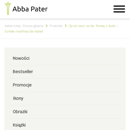
Jesteś tutaj:
Strona główna
Produkty
Ojcze nasz ze św. Teresą z Avila –
Szkoła modlitwy dla kobiet
Nowości
Bestseller
Promocje
Ikony
Obrazki
Książki