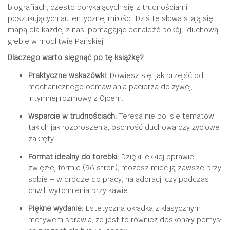
biografiach, często borykających się z trudnościami i
poszukujących autentycznej miłości. Dziś te słowa stają się
mapą dla każdej z nas, pomagając odnaleźć pokój i duchową
głębię w modlitwie Pańskiej.
Dlaczego warto sięgnąć po tę książkę?
Praktyczne wskazówki:
Dowiesz się, jak przejść od
mechanicznego odmawiania pacierza do żywej,
intymnej rozmowy z Ojcem.
Wsparcie w trudnościach:
Teresa nie boi się tematów
takich jak rozproszenia, oschłość duchowa czy życiowe
zakręty.
Format idealny do torebki:
Dzięki lekkiej oprawie i
zwięzłej formie (96 stron), możesz mieć ją zawsze przy
sobie – w drodze do pracy, na adoracji czy podczas
chwili wytchnienia przy kawie.
Piękne wydanie:
Estetyczna okładka z klasycznym
motywem sprawia, że jest to również doskonały pomysł