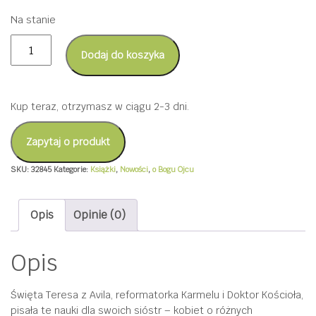
Na stanie
ilość
Dodaj do koszyka
Ojcze
nasz
ze
Kup teraz, otrzymasz w ciągu 2-3 dni.
św.
Teresą
Zapytaj o produkt
z
SKU:
32845
Kategorie:
Książki
,
Nowości
,
o Bogu Ojcu
Avila
–
Opis
Opinie (0)
Szkoła
modlitwy
Opis
dla
kobiet
Święta Teresa z Avila, reformatorka Karmelu i Doktor Kościoła,
pisała te nauki dla swoich sióstr – kobiet o różnych