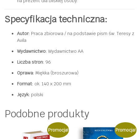
na prezent dla bliskiej osoby.
Specyfikacja techniczna:
Autor:
Praca zbiorowa / na podstawie pism św. Teresy z
Avila
Wydawnictwo:
Wydawnictwo AA
Liczba stron:
96
Oprawa:
Miękka (broszurowa)
Format:
ok. 140 x 200 mm
Język:
polski
Podobne produkty
Promocja!
Promocja!