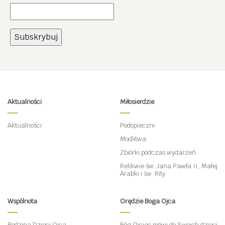
Aktualności
Miłosierdzie
Aktualności
Podopieczni
Modlitwa
Zbiórki podczas wydarzeń
Relikwie św. Jana Pawła II, Małej
Arabki i św. Rity
Wspólnota
Orędzie Boga Ojca
Rodzina Dzieci Ojca
Bóg Ojciec mówi do Swoich dzieci