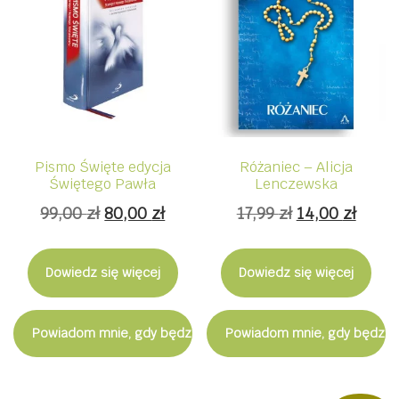
Pismo Święte edycja
Różaniec – Alicja
Świętego Pawła
Lenczewska
Pierwotna
Aktualna
Pierwotna
Aktua
99,00
zł
80,00
zł
17,99
zł
14,00
zł
cena
cena
cena
cena
wynosiła:
wynosi:
wynosiła:
wynos
Dowiedz się więcej
Dowiedz się więcej
99,00 zł.
80,00 zł.
17,99 zł.
14,00 
Powiadom mnie, gdy będzie dostępny
Powiadom mnie, gdy będzie