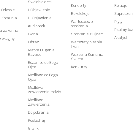
Swoich dzieci
Koncerty
Relacje
w Odessie
I Objawienie
Rekolekcje
Zaproszen
 Komunia
II Objawienie
Wartościowe
Płyty
Audiobook
spotkania
Psalmy Józ
ta zakonna
Ikona
Spotkanie z Ojcem
Akatyst
lekcyjny
Obraz
Warsztaty pisania
Ikon
Matka Eugenia
Ravasio
Wczesna Komunia
Święta
Różaniec do Boga
Ojca
Konkursy
Modlitwa do Boga
Ojca
Modlitwa
zawierzenia rodzin
Modlitwa
zawierzenia
Do pobrania
Posłuchaj
Grafiki