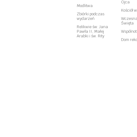
Ojca
Modlitwa
Kościół 
Zbiórki podczas
wydarzeń
Wczesna
Święta
Relikwie św. Jana
Pawła II, Małej
Wspólno
Arabki i św. Rity
Dom reko