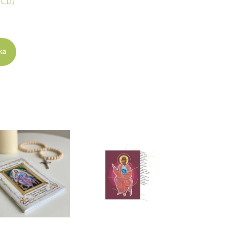
+ CD)
ka