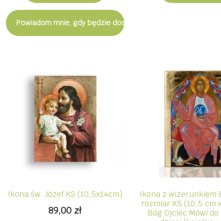
Powiadom mnie, gdy będzie dostępny
Ikona św. Józef XS (10,5x14cm)
Ikona z wizerunkiem 
rozmiar XS (10,5 cm x
89,00
zł
Bóg Ojciec Mówi do