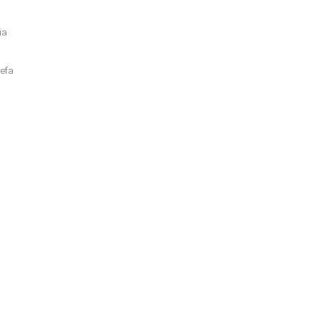
ia
efa