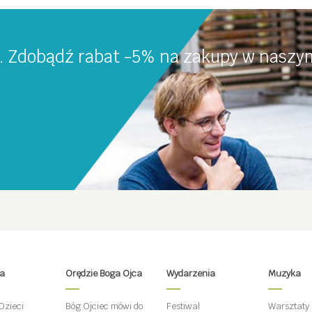
a. Zdobądź rabat -5% na zakupy w naszym
ta
Orędzie Boga Ojca
Wydarzenia
Muzyka
Dzieci
Bóg Ojciec mówi do
Festiwal
Warsztaty