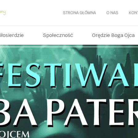
STRONA GŁÓWNA
O NAS
KON
iłosierdzie
Społeczność
Orędzie Boga Ojca