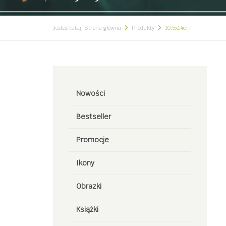
Jesteś tutaj:
Strona główna
Produkty
10,5x14cm
Nowości
Bestseller
Promocje
Ikony
Obrazki
Książki