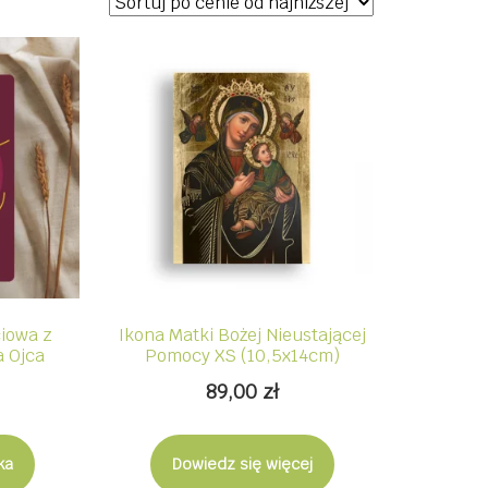
ciowa z
Ikona Matki Bożej Nieustającej
 Ojca
Pomocy XS (10,5x14cm)
89,00
zł
ka
Dowiedz się więcej