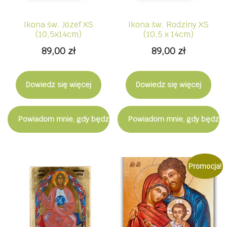
Ikona św. Józef XS
Ikona św. Rodziny XS
(10,5x14cm)
(10,5 x 14cm)
89,00
zł
89,00
zł
Dowiedz się więcej
Dowiedz się więcej
Powiadom mnie, gdy będzie dostępny
Powiadom mnie, gdy będzie
Promocja!