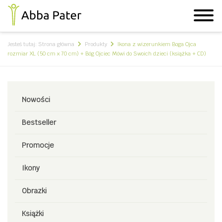
Jesteś tutaj:
Strona główna
Produkty
Ikona z wizerunkiem Boga Ojca
rozmiar XL (50 cm x 70 cm) + Bóg Ojciec Mówi do Swoich dzieci (książka + CD)
Nowości
Bestseller
Promocje
Ikony
Obrazki
Książki