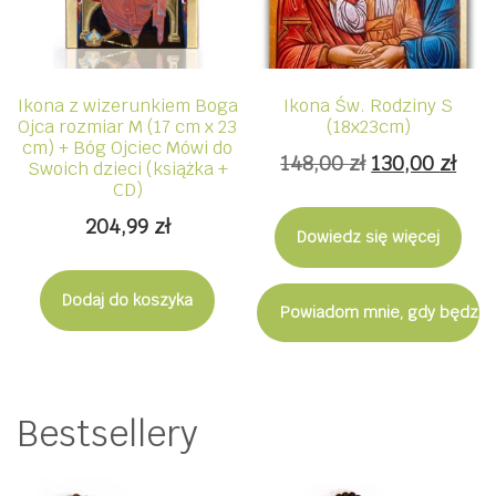
Ikona z wizerunkiem Boga
Ikona Św. Rodziny S
Ojca rozmiar M (17 cm x 23
(18x23cm)
cm) + Bóg Ojciec Mówi do
Pierwotna
Akt
148,00
zł
130,00
zł
Swoich dzieci (książka +
CD)
cena
cen
204,99
zł
wynosiła:
wyno
Dowiedz się więcej
148,00 zł.
130,
Dodaj do koszyka
Powiadom mnie, gdy będzie
Bestsellery