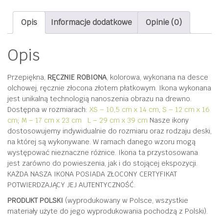
cm
x
Opis
Informacje dodatkowe
Opinie (0)
70
cm)
Opis
+
Bóg
Przepiękna,
RĘCZNIE ROBIONA
, kolorowa, wykonana na desce
Ojciec
olchowej, ręcznie złocona złotem płatkowym. Ikona wykonana
Mówi
jest unikalną technologią nanoszenia obrazu na drewno.
do
Dostępna w rozmiarach:
XS – 10,5 cm x 14 cm
,
S – 12 cm x 16
cm
;
M – 17 cm x 23 cm
L – 29 cm x 39 cm
Nasze ikony
Swoich
dostosowujemy indywidualnie do rozmiaru oraz rodzaju deski,
dzieci
na której są wykonywane. W ramach danego wzoru mogą
(książka
występować nieznaczne różnice. Ikona ta przystosowana
jest zarówno do powieszenia, jak i do stojącej ekspozycji.
+
KAŻDA NASZA IKONA POSIADA ZŁOCONY CERTYFIKAT
CD)
POTWIERDZAJĄCY JEJ AUTENTYCZNOŚĆ.
PRODUKT POLSKI
(wyprodukowany w Polsce, wszystkie
materiały użyte do jego wyprodukowania pochodzą z Polski).