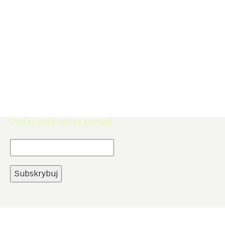
Zapisz się do Newslettera. Zdobądź
rabat -5% na zakupy w naszym
sklepie.
Podaj swój adres e-mail: