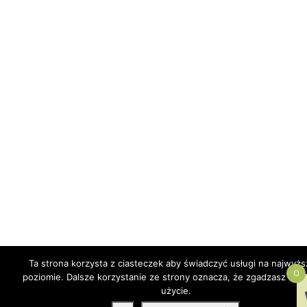
Ta strona korzysta z ciasteczek aby świadczyć usługi na najwyż
0
poziomie. Dalsze korzystanie ze strony oznacza, że zgadzasz się 
użycie.