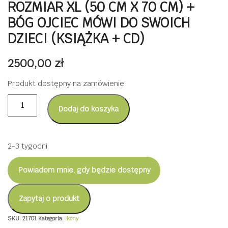
ROZMIAR XL (50 CM X 70 CM) +
BÓG OJCIEC MÓWI DO SWOICH
DZIECI (KSIĄŻKA + CD)
2500,00
zł
Produkt dostępny na zamówienie
ilość
Dodaj do koszyka
Ikona
z
wizerunkiem
2-3 tygodni
Boga
Powiadom mnie, gdy będzie dostępny
Ojca
rozmiar
Zapytaj o produkt
XL
(50
SKU:
21701
Kategoria:
Ikony