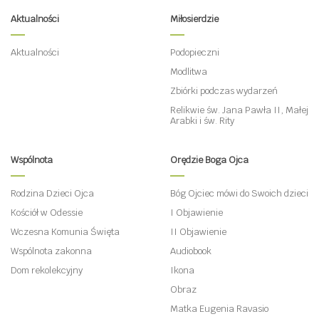
Aktualności
Miłosierdzie
Aktualności
Podopieczni
Modlitwa
Zbiórki podczas wydarzeń
Relikwie św. Jana Pawła II, Małej
Arabki i św. Rity
Wspólnota
Orędzie Boga Ojca
Rodzina Dzieci Ojca
Bóg Ojciec mówi do Swoich dzieci
Kościół w Odessie
I Objawienie
Wczesna Komunia Święta
II Objawienie
Wspólnota zakonna
Audiobook
Dom rekolekcyjny
Ikona
Obraz
Matka Eugenia Ravasio